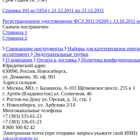
Справка 101-кс/1854 с 21.12.2011 по 21.12.2031
Регистрационное удостоверение ФСЗ 2011/10269 с 13.10.2011 по
Скачать постранично
Страница 1
Страница 2
Сшивающие инструменты
Наборы для катетеризации цент
ассортимент
Эндотрахеальные трубки
О компании
Оплата и доставка
Политика конфиденциаль
Юридический адрес
630090, Россия, Новосибирск,
ул. Демакова, 30, оф. 901
Адреса складов:
г. Москва, МО, г. Балашиха, А-103 Щёлковское шоссе, 255 к 1
г. Артём (Владивосток) ул. Солнечная, 46
г. Ростов-на-Дону ул. Орская, д. 31, стр. 1
г. Новосибирск, ул. Арбузова 2/14
Многоканальные телефоны
+7 (383) 335-61-23
+7 (383) 336-01-23
8 800 300 82 42
Электронная почта (при отправке запроса укажите свой ИНН)
zakaz@shaklin.ru