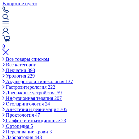
В корзине пусто
0
Все товары списком
Все категории
Перчатки
393
Урология
229
Акушерство и гинекология
137
Гастроэнтерология
222
Дренажные устройства
59
Инфузионная терапия
207
Отоларингология
24
Анестезия и реанимация
705
Проктология
47
Салфетки инъекционные
23
Ортопедия
5
Переливание крови
3
Лаборатория
443