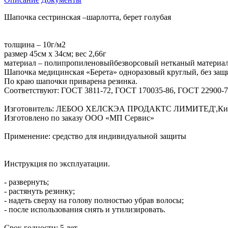
Шапочка сестринская –шарлотта, берет голубая
толщина – 10г/м2
размер 45см х 34см; вес 2,66г
материал – полипропиленовыйбезворсовый нетканый материал(
Шапочка медицинская «Берета» одноразовый круглый, без защ
По краю шапочки приварена резинка.
Соответствуют: ГОСТ 3811-72, ГОСТ 170035-86, ГОСТ 22900-
Изготовитель: ЛЕБОО ХЕЛСКЭА ПРОДАКТС ЛИМИТЕД',Китай.а-11
Изготовлено по заказу ООО «МП Сервис»
Применение: средство для индивидуальной защиты
Инструкция по эксплуатации.
- развернуть;
- растянуть резинку;
- надеть сверху на голову полностью убрав волосы;
- после использования снять и утилизировать.
Срок годности: 5 лет