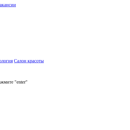
акансии
ология
Салон красоты
ажмите "enter"