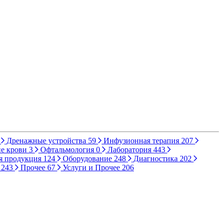
Дренажные устройства
59
Инфузионная терапия
207
е крови
3
Офтальмология
0
Лаборатория
443
я продукция
124
Оборудование
248
Диагностика
202
ы
243
Прочее
67
Услуги и Прочее
206