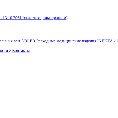
 13.10.2061 (скачать одним архивом)
ральных вен ABLE
Расходные медицинские изделия INEKTA
С
ности
Контакты