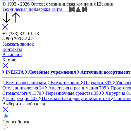
© 1993 - 2026 Оптовая медицинская компания Шаклин
Техническая поддержка сайта
—
+7 (383) 335-61-23
8 800 300 82 42
Заказать звонок
Контакты
Вакансии
Каталог
INEKTA
Лечебные учреждения
Аптечный ассортимент
Все товары списком
Все категории
Перчатки
393
Уролог
Отоларингология
24
Анестезия и реанимация
705
Проктоло
Стоматология
1379
Перевязочные средства
350
Хирургия
61
Дезинфекция
407
Пакеты и баки для утилизации
74
Систем
Выберите свой склад
Новосибирск