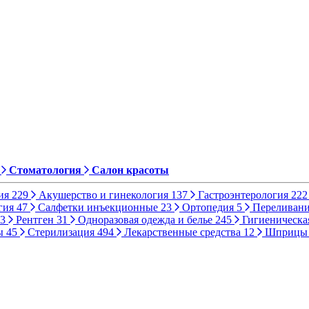
Стоматология
Салон красоты
ия
229
Акушерство и гинекология
137
Гастроэнтерология
222
гия
47
Салфетки инъекционные
23
Ортопедия
5
Переливани
3
Рентген
31
Одноразовая одежда и белье
245
Гигиеническа
ы
45
Стерилизация
494
Лекарственные средства
12
Шприц