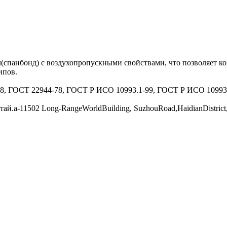
спанбонд) с воздухопропускными свойствами, что позволяет к
ипов.
78, ГОСТ 22944-78, ГОСТ Р ИСО 10993.1-99, ГОСТ Р ИСО 10993
502 Long-RangeWorldBuilding, SuzhouRoad,HaidianDistrict,Bt