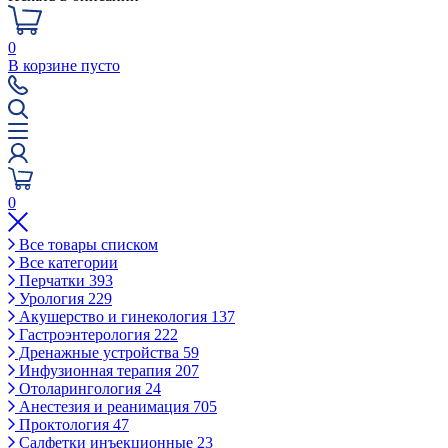
0
В корзине пусто
0
Все товары списком
Все категории
Перчатки
393
Урология
229
Акушерство и гинекология
137
Гастроэнтерология
222
Дренажные устройства
59
Инфузионная терапия
207
Отоларингология
24
Анестезия и реанимация
705
Проктология
47
Салфетки инъекционные
23