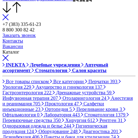
+7 (383) 335-61-23
8 800 300 82 42
Заказать звонок
Контакты
Вакансии
Каталог
INEKTA
Лечебные учреждения
Аптечный
ассортимент
Стоматология
Салон красоты
Все товары списком
Все категории
Перчатки
393
Урология
229
Акушерство и гинекология
137
Гастроэнтерология
222
Дренажные устройства
59
Инфузионная терапия
207
Отоларингология
24
Анестезия
и реанимация
705
Проктология
47
Салфетки
инъекционные
23
Ортопедия
5
Переливание крови
3
Офтальмология
0
Лаборатория
443
Стоматология
1379
Перевязочные средства
350
Хирургия
612
Рентген
31
Одноразовая одежда и белье
244
Гигиеническая
продукция
124
Оборудование
248
Диагностика
201
Дезинфекция
406
Пакеты и баки для утилизации
74