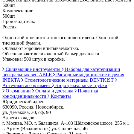
500шт
Комплектация:
500шт
Производитель:
Россия
Один слой прочного и тонкого полиэтилена. Один слой
тисненной бумаги.
Обладают хорошей впитываемостью.
Обеспечивают великолепный барьер для влаги
Упаковка: 500 штук в коробке.
Сшивающие инструменты
Наборы для катетеризации
центральных вен ABLE
Расходные медицинские изделия
INEKTA
Стоматологические материалы DENTKIST
Аптечный ассортимент
Эндотрахеальные трубки
О компании
Оплата и доставка
Политика
конфиденциальности
Контакты
Юридический адрес
630090, Россия, Новосибирск,
ул. Демакова, 30, оф. 901
Адреса складов:
г. Москва, МО, г. Балашиха, А-103 Щёлковское шоссе, 255 к 1
г. Артём (Владивосток) ул. Солнечная, 46
г. Ростов-на-Дону ул. Орская, д. 31, стр. 1