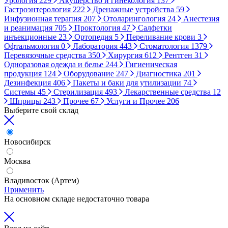
Урология
229
Акушерство и гинекология
137
Гастроэнтерология
222
Дренажные устройства
59
Инфузионная терапия
207
Отоларингология
24
Анестезия
и реанимация
705
Проктология
47
Салфетки
инъекционные
23
Ортопедия
5
Переливание крови
3
Офтальмология
0
Лаборатория
443
Стоматология
1379
Перевязочные средства
350
Хирургия
612
Рентген
31
Одноразовая одежда и белье
244
Гигиеническая
продукция
124
Оборудование
247
Диагностика
201
Дезинфекция
406
Пакеты и баки для утилизации
74
Системы
45
Стерилизация
493
Лекарственные средства
12
Шприцы
243
Прочее
67
Услуги и Прочее
206
Выберите свой склад
Новосибирск
Москва
Владивосток (Артем)
Применить
На основном складе недостаточно товара