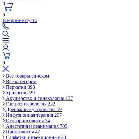
0
В корзине пусто
0
Все товары списком
Все категории
Перчатки
393
Урология
229
Акушерство и гинекология
137
Гастроэнтерология
222
Дренажные устройства
59
Инфузионная терапия
207
Отоларингология
24
Анестезия и реанимация
705
Проктология
47
Салфетки инъекционные
23