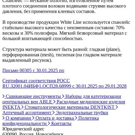
Спанлейс — нетканое полотно, изготовленное путем
плотного соединения волокон водяными струями высокого
давления, без применения клеевых составов.
В производстве продукции White Line используется спанлейс
стабильно высокого качества с неизменным составом: 70%
вискозы и 30% полиэфира. Мягкий безворсовый материал с
большой впитывающей способностью.
Структура материала может быть разной: гладкая (plane),
перфорированная (mesh), тисненая (на гладком материале
выдавленный рисунок).
Письмо 00305 с 30.01.2025 по
Сертификат соответствия РОСС
RU.З2001.04ИБФ1.ОСП28.68999 с 30.01.2025 по 29.01.2028
Сшивающие инструменты
Наборы для катетеризации
центральных вен ABLE
Расходные медицинские изделия
INEKTA
Стоматологические материалы DENTKIST
Аптечный ассортимент
Эндотрахеальные трубки
О компании
Оплата и доставка
Политика
конфиденциальности
Контакты
Юридический адрес
630090, Россия, Новосибирск,