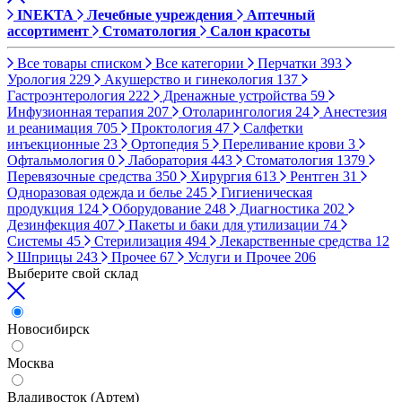
INEKTA
Лечебные учреждения
Аптечный
ассортимент
Стоматология
Салон красоты
Все товары списком
Все категории
Перчатки
393
Урология
229
Акушерство и гинекология
137
Гастроэнтерология
222
Дренажные устройства
59
Инфузионная терапия
207
Отоларингология
24
Анестезия
и реанимация
705
Проктология
47
Салфетки
инъекционные
23
Ортопедия
5
Переливание крови
3
Офтальмология
0
Лаборатория
443
Стоматология
1379
Перевязочные средства
350
Хирургия
613
Рентген
31
Одноразовая одежда и белье
245
Гигиеническая
продукция
124
Оборудование
248
Диагностика
202
Дезинфекция
407
Пакеты и баки для утилизации
74
Системы
45
Стерилизация
494
Лекарственные средства
12
Шприцы
243
Прочее
67
Услуги и Прочее
206
Выберите свой склад
Новосибирск
Москва
Владивосток (Артем)