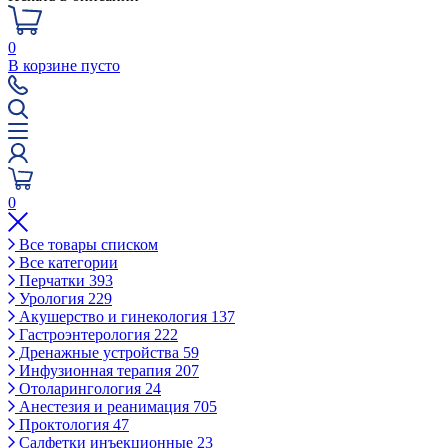
0
В корзине пусто
0
Все товары списком
Все категории
Перчатки
393
Урология
229
Акушерство и гинекология
137
Гастроэнтерология
222
Дренажные устройства
59
Инфузионная терапия
207
Отоларингология
24
Анестезия и реанимация
705
Проктология
47
Салфетки инъекционные
23