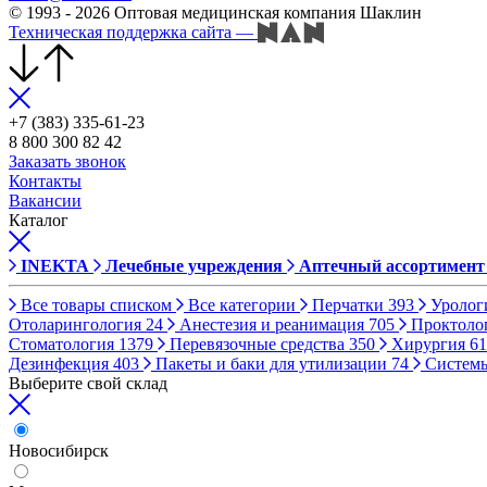
© 1993 - 2026 Оптовая медицинская компания Шаклин
Техническая поддержка сайта
—
+7 (383) 335-61-23
8 800 300 82 42
Заказать звонок
Контакты
Вакансии
Каталог
INEKTA
Лечебные учреждения
Аптечный ассортимент
Все товары списком
Все категории
Перчатки
393
Уролог
Отоларингология
24
Анестезия и реанимация
705
Проктоло
Стоматология
1379
Перевязочные средства
350
Хирургия
61
Дезинфекция
403
Пакеты и баки для утилизации
74
Систем
Выберите свой склад
Новосибирск