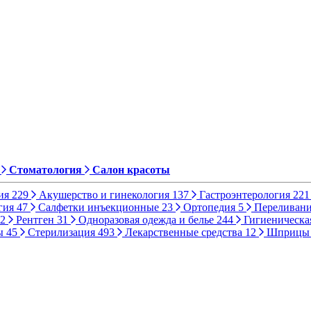
Стоматология
Салон красоты
ия
229
Акушерство и гинекология
137
Гастроэнтерология
221
гия
47
Салфетки инъекционные
23
Ортопедия
5
Переливани
2
Рентген
31
Одноразовая одежда и белье
244
Гигиеническа
ы
45
Стерилизация
493
Лекарственные средства
12
Шприц