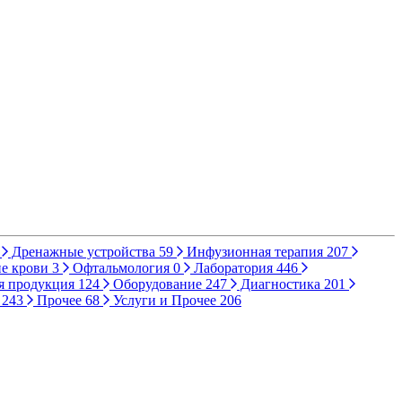
Дренажные устройства
59
Инфузионная терапия
207
е крови
3
Офтальмология
0
Лаборатория
446
я продукция
124
Оборудование
247
Диагностика
201
ы
243
Прочее
68
Услуги и Прочее
206