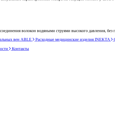
соединения волокон водяными струями высокого давления, без 
ральных вен ABLE
Расходные медицинские изделия INEKTA
С
ности
Контакты