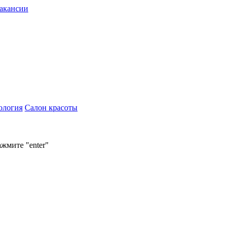
акансии
ология
Салон красоты
ажмите "enter"