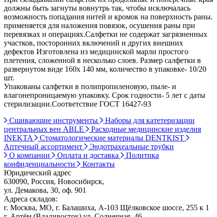
должны быть загнуты вовнутрь так, чтобы исключалась
возможность попадания нитей и кромок на поверхность раны.
применяется для наложения повязок, осушения раны при
перевязках и операциях.Салфетки не содержат загрязненных
участков, посторонних включений и других внешних
дефектов Изготовлена из медицинской марли простого
плетения, сложенной в несколько слоев. Размер салфетки в
развернутом виде 160х 140 мм, количество в упаковке- 10/20
шт.
Упакованы салфетки в полипропиленовую, пыле- и
влагонепроницаемую упаковку. Срок годности- 5 лет с даты
стерилизации.Соответствие ГОСТ 16427-93
Сшивающие инструменты
Наборы для катетеризации
центральных вен ABLE
Расходные медицинские изделия
INEKTA
Стоматологические материалы DENTKIST
Аптечный ассортимент
Эндотрахеальные трубки
О компании
Оплата и доставка
Политика
конфиденциальности
Контакты
Юридический адрес
630090, Россия, Новосибирск,
ул. Демакова, 30, оф. 901
Адреса складов:
г. Москва, МО, г. Балашиха, А-103 Щёлковское шоссе, 255 к 1
г. Артём (Владивосток) ул. Солнечная, 46