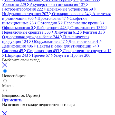
Урология
229
Акушерство и гинекология
137
Гастроэнтерология
222
Дренажные устройства
59
Инфузионная терапия
207
Отоларингология
24
Анестезия
и реанимация
705
Проктология
47
Салфетки
инъекционные
23
Ортопедия
5
Переливание крови
3
Офтальмология
0
Лаборатория
443
Стоматология
1379
Перевязочные средства
350
Хирургия
612
Рентген
31
Одноразовая одежда и белье
244
Гигиеническая
продукция
124
Оборудование
247
Диагностика
201
Дезинфекция
406
Пакеты и баки для утилизации
74
Системы
45
Стерилизация
493
Лекарственные средства
12
Шприцы
243
Прочее
67
Услуги и Прочее
206
Выберите свой склад
Новосибирск
Москва
Владивосток (Артем)
Применить
На основном складе недостаточно товара