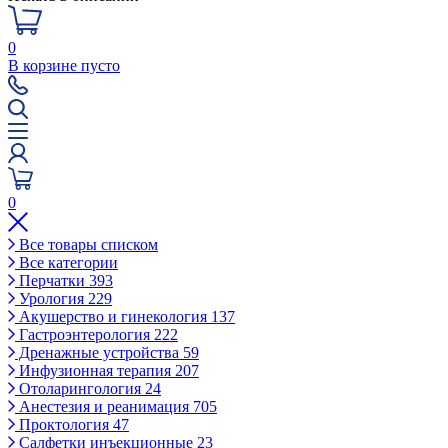
0
В корзине пусто
0
Все товары списком
Все категории
Перчатки
393
Урология
229
Акушерство и гинекология
137
Гастроэнтерология
222
Дренажные устройства
59
Инфузионная терапия
207
Отоларингология
24
Анестезия и реанимация
705
Проктология
47
Салфетки инъекционные
23