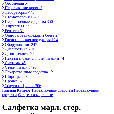
Ортопедия
5
Переливание крови
3
Лаборатория
443
Стоматология
1379
Перевязочные средства
350
Хирургия
612
Рентген
31
Одноразовая одежда и белье
244
Гигиеническая продукция
124
Оборудование
247
Диагностика
201
Дезинфекция
406
Пакеты и баки для утилизации
74
Системы
45
Стерилизация
493
Лекарственные средства
12
Шприцы
243
Прочее
67
Услуги и Прочее
206
Главная
Каталог
Перевязочные средства
Перевязочные
средства
Салфетки марлевые
Салфетка марл. стер.