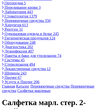
Ортопедия
5
Переливание крови
3
Лаборатория
443
Стоматология
1379
Перевязочные средства
350
Хирургия
613
Рентген
31
Одноразовая одежда и белье
245
Гигиеническая продукция
124
Оборудование
248
Диагностика
202
Дезинфекция
407
Пакеты и баки для утилизации
74
Системы
45
Стерилизация
494
Лекарственные средства
12
Шприцы
243
Прочее
67
Услуги и Прочее
206
Главная
Каталог
Перевязочные средства
Перевязочные
средства
Салфетки марлевые
Салфетка марл. стер. 2-