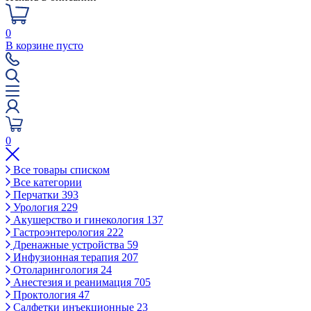
0
В корзине пусто
0
Все товары списком
Все категории
Перчатки
393
Урология
229
Акушерство и гинекология
137
Гастроэнтерология
222
Дренажные устройства
59
Инфузионная терапия
207
Отоларингология
24
Анестезия и реанимация
705
Проктология
47
Салфетки инъекционные
23