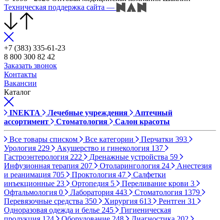
Техническая поддержка сайта
—
+7 (383) 335-61-23
8 800 300 82 42
Заказать звонок
Контакты
Вакансии
Каталог
INEKTA
Лечебные учреждения
Аптечный
ассортимент
Стоматология
Салон красоты
Все товары списком
Все категории
Перчатки
393
Урология
229
Акушерство и гинекология
137
Гастроэнтерология
222
Дренажные устройства
59
Инфузионная терапия
207
Отоларингология
24
Анестезия
и реанимация
705
Проктология
47
Салфетки
инъекционные
23
Ортопедия
5
Переливание крови
3
Офтальмология
0
Лаборатория
443
Стоматология
1379
Перевязочные средства
350
Хирургия
613
Рентген
31
Одноразовая одежда и белье
245
Гигиеническая
продукция
124
Оборудование
248
Диагностика
202