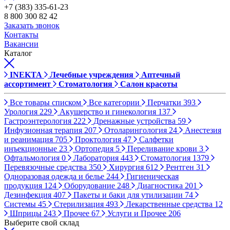
+7 (383) 335-61-23
8 800 300 82 42
Заказать звонок
Контакты
Вакансии
Каталог
INEKTA
Лечебные учреждения
Аптечный
ассортимент
Стоматология
Салон красоты
Все товары списком
Все категории
Перчатки
393
Урология
229
Акушерство и гинекология
137
Гастроэнтерология
222
Дренажные устройства
59
Инфузионная терапия
207
Отоларингология
24
Анестезия
и реанимация
705
Проктология
47
Салфетки
инъекционные
23
Ортопедия
5
Переливание крови
3
Офтальмология
0
Лаборатория
443
Стоматология
1379
Перевязочные средства
350
Хирургия
612
Рентген
31
Одноразовая одежда и белье
244
Гигиеническая
продукция
124
Оборудование
248
Диагностика
201
Дезинфекция
407
Пакеты и баки для утилизации
74
Системы
45
Стерилизация
493
Лекарственные средства
12
Шприцы
243
Прочее
67
Услуги и Прочее
206
Выберите свой склад