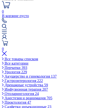
0
В корзине пусто
0
Все товары списком
Все категории
Перчатки
393
Урология
229
Акушерство и гинекология
137
Гастроэнтерология
222
Дренажные устройства
59
Инфузионная терапия
207
Отоларингология
24
Анестезия и реанимация
705
Проктология
47
Салфетки инъекционные
23