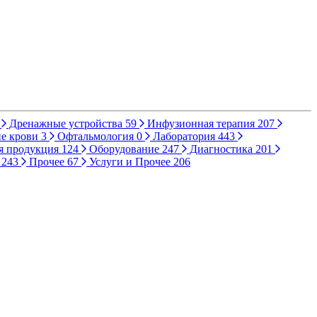
Дренажные устройства
59
Инфузионная терапия
207
е крови
3
Офтальмология
0
Лаборатория
443
я продукция
124
Оборудование
247
Диагностика
201
ы
243
Прочее
67
Услуги и Прочее
206