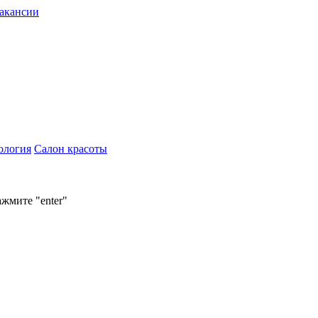
акансии
ология
Салон красоты
ажмите "enter"