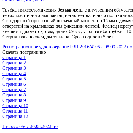
Трубка трахеостомическая без манжеты с внутренним обтуратор
термопластичного имплантационно-нетоксичного поливинилхло
Стандартный прозрачный несъемный коннектор 15 мм с двумя 
отверстий на крылышках для фиксации лентой. Фланец нерегул
внешний диаметр 7,5 мм, длина 69 мм, угол изгиба трубки - 1
Стерилизовано оксидом этилена. Срок годности 5 лет.
Регистрационное удостоверение РЗН 2016/4105 с 08.09.2022 по 
Скачать постранично
Страница 1
Страница 2
Страница 3
Страница 4
Страница 5
Страница 6
Страница 7
Страница 8
Страница 9
Страница 10
Страница 11
Страница 12
Письмо б/н с 30.08.2023 по