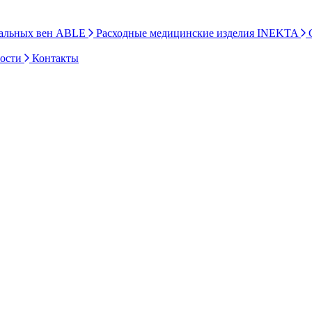
ральных вен ABLE
Расходные медицинские изделия INEKTA
С
ности
Контакты