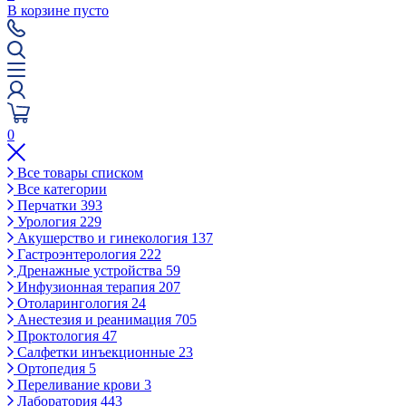
В корзине пусто
0
Все товары списком
Все категории
Перчатки
393
Урология
229
Акушерство и гинекология
137
Гастроэнтерология
222
Дренажные устройства
59
Инфузионная терапия
207
Отоларингология
24
Анестезия и реанимация
705
Проктология
47
Салфетки инъекционные
23
Ортопедия
5
Переливание крови
3
Лаборатория
443