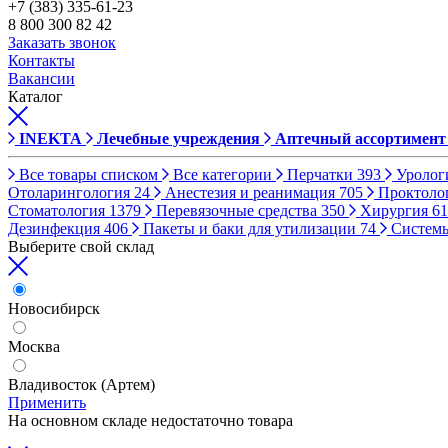
+7 (383) 335-61-23
8 800 300 82 42
Заказать звонок
Контакты
Вакансии
Каталог
INEKTA
Лечебные учреждения
Аптечный ассортимент
Все товары списком
Все категории
Перчатки
393
Уролог
Отоларингология
24
Анестезия и реанимация
705
Проктоло
Стоматология
1379
Перевязочные средства
350
Хирургия
61
Дезинфекция
406
Пакеты и баки для утилизации
74
Систем
Выберите свой склад
Новосибирск
Москва
Владивосток (Артем)
Применить
На основном складе недостаточно товара