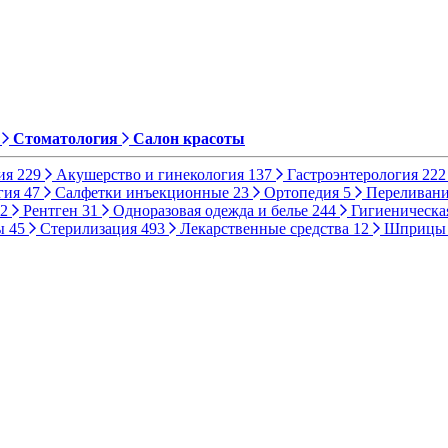
Стоматология
Салон красоты
ия
229
Акушерство и гинекология
137
Гастроэнтерология
222
гия
47
Салфетки инъекционные
23
Ортопедия
5
Переливани
2
Рентген
31
Одноразовая одежда и белье
244
Гигиеническа
ы
45
Стерилизация
493
Лекарственные средства
12
Шприц