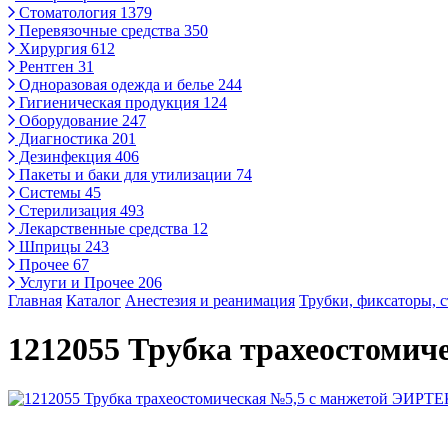
Стоматология
1379
Перевязочные средства
350
Хирургия
612
Рентген
31
Одноразовая одежда и белье
244
Гигиеническая продукция
124
Оборудование
247
Диагностика
201
Дезинфекция
406
Пакеты и баки для утилизации
74
Системы
45
Стерилизация
493
Лекарственные средства
12
Шприцы
243
Прочее
67
Услуги и Прочее
206
Главная
Каталог
Анестезия и реанимация
Трубки, фиксаторы, 
1212055 Трубка трахеостоми