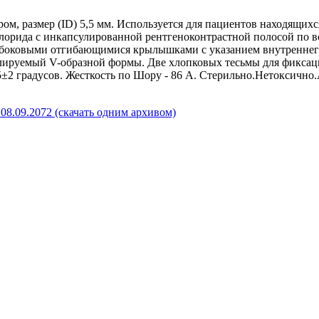
ом, размер (ID) 5,5 мм. Используется для пациентов находящих
рида с инкапсулированной рентгеноконтрастной полосой по все
боковыми отгибающимися крылышками с указанием внутреннего 
ируемый V-образной формы. Две хлопковых тесьмы для фиксации
05±2 градусов. Жесткость по Шору - 86 А. Стерильно.Нетоксичн
08.09.2072 (скачать одним архивом)