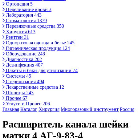
Ортопедия
5
Переливание крови
3
Лаборатория
443
Стоматология
1379
Перевязочные средства
350
Хирургия
613
Рентген
31
Одноразовая одежда и белье
245
Гигиеническая продукция
124
Оборудование
248
Диагностика
202
Дезинфекция
407
Пакеты и баки для утилизации
74
Системы
45
Стерилизация
494
Лекарственные средства
12
Шприцы
243
Прочее
67
Услуги и Прочее
206
Главная
Каталог
Хирургия
Многоразовый инструмент
Россия
Расширитель канала шейки
матки 4 АГ-9-83-4