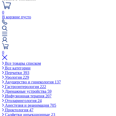
0
В корзине пусто
0
Все товары списком
Все категории
Перчатки
393
Урология
229
Акушерство и гинекология
137
Гастроэнтерология
222
Дренажные устройства
59
Инфузионная терапия
207
Отоларингология
24
Анестезия и реанимация
705
Проктология
47
Салфетки инъекционные
23