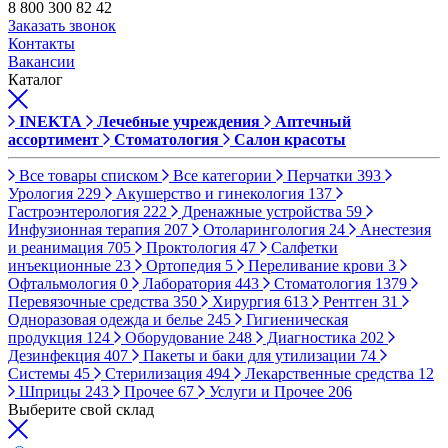
8 800 300 82 42
Заказать звонок
Контакты
Вакансии
Каталог
INEKTA
Лечебные учреждения
Аптечный
ассортимент
Стоматология
Салон красоты
Все товары списком
Все категории
Перчатки
393
Урология
229
Акушерство и гинекология
137
Гастроэнтерология
222
Дренажные устройства
59
Инфузионная терапия
207
Отоларингология
24
Анестезия
и реанимация
705
Проктология
47
Салфетки
инъекционные
23
Ортопедия
5
Переливание крови
3
Офтальмология
0
Лаборатория
443
Стоматология
1379
Перевязочные средства
350
Хирургия
613
Рентген
31
Одноразовая одежда и белье
245
Гигиеническая
продукция
124
Оборудование
248
Диагностика
202
Дезинфекция
407
Пакеты и баки для утилизации
74
Системы
45
Стерилизация
494
Лекарственные средства
12
Шприцы
243
Прочее
67
Услуги и Прочее
206
Выберите свой склад