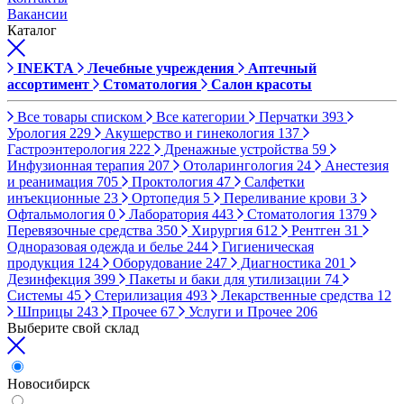
Вакансии
Каталог
INEKTA
Лечебные учреждения
Аптечный
ассортимент
Стоматология
Салон красоты
Все товары списком
Все категории
Перчатки
393
Урология
229
Акушерство и гинекология
137
Гастроэнтерология
222
Дренажные устройства
59
Инфузионная терапия
207
Отоларингология
24
Анестезия
и реанимация
705
Проктология
47
Салфетки
инъекционные
23
Ортопедия
5
Переливание крови
3
Офтальмология
0
Лаборатория
443
Стоматология
1379
Перевязочные средства
350
Хирургия
612
Рентген
31
Одноразовая одежда и белье
244
Гигиеническая
продукция
124
Оборудование
247
Диагностика
201
Дезинфекция
399
Пакеты и баки для утилизации
74
Системы
45
Стерилизация
493
Лекарственные средства
12
Шприцы
243
Прочее
67
Услуги и Прочее
206
Выберите свой склад
Новосибирск