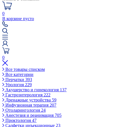
0
В корзине пусто
0
Все товары списком
Все категории
Перчатки
393
Урология
229
Акушерство и гинекология
137
Гастроэнтерология
222
Дренажные устройства
59
Инфузионная терапия
207
Отоларингология
24
Анестезия и реанимация
705
Проктология
47
Салфетки инъекционные
23