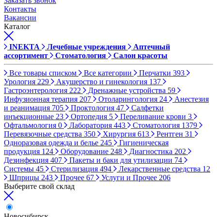
Заказать звонок
Контакты
Вакансии
Каталог
INEKTA
Лечебные учреждения
Аптечный
ассортимент
Стоматология
Салон красоты
Все товары списком
Все категории
Перчатки
393
Урология
229
Акушерство и гинекология
137
Гастроэнтерология
222
Дренажные устройства
59
Инфузионная терапия
207
Отоларингология
24
Анестезия
и реанимация
705
Проктология
47
Салфетки
инъекционные
23
Ортопедия
5
Переливание крови
3
Офтальмология
0
Лаборатория
443
Стоматология
1379
Перевязочные средства
350
Хирургия
613
Рентген
31
Одноразовая одежда и белье
245
Гигиеническая
продукция
124
Оборудование
248
Диагностика
202
Дезинфекция
407
Пакеты и баки для утилизации
74
Системы
45
Стерилизация
494
Лекарственные средства
12
Шприцы
243
Прочее
67
Услуги и Прочее
206
Выберите свой склад
Новосибирск