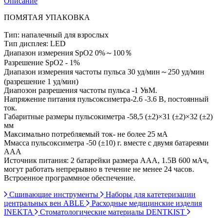
Описание
ПОМЯТАЯ УПАКОВКА
Тип: напалечный для взрослых
Тип дисплея: LED
Диапазон измерения SpO2 0%～100％
Разрешение SpO2 - 1%
Диапазон измерения частоты пульса 30 уд/мин～250 уд/мин
(разрешение 1 уд/мин)
Диапозон разрешения частоты пульса -1 УвМ.
Напряжение питания пульсоксиметра-2.6 -3.6 В, постоянный
ток.
Габаритные размеры пульсокиметра -58,5 (±2)×31 (±2)×32 (±2)
мм
Максимально потребляемый ток- не более 25 мА
Ммасса пульсоксиметра -50 (±10) г. вместе с двумя батареями
ААА
Источник питания: 2 батарейки размера ААА, 1.5В 600 мАч,
могут работать непрерывно в течение не менее 24 часов.
Встроенное программное обеспечение.
Сшивающие инструменты
Наборы для катетеризации
центральных вен ABLE
Расходные медицинские изделия
INEKTA
Стоматологические материалы DENTKIST