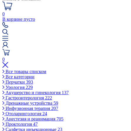
0
В корзине пусто
0
Все товары списком
Все категории
Перчатки
393
Урология
229
Акушерство и гинекология
137
Гастроэнтерология
222
Дренажные устройства
59
Инфузионная терапия
207
Отоларингология
24
Анестезия и реанимация
705
Проктология
47
Салфетки инъекционные
23