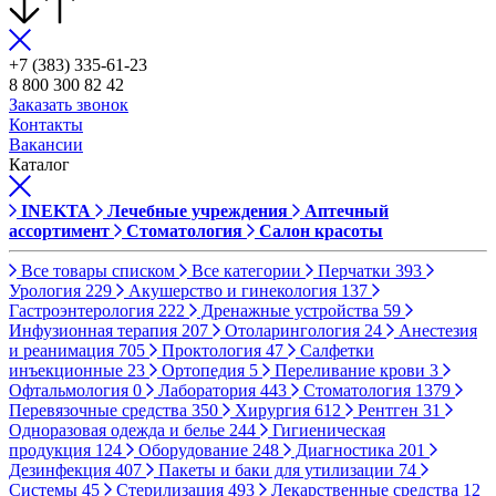
+7 (383) 335-61-23
8 800 300 82 42
Заказать звонок
Контакты
Вакансии
Каталог
INEKTA
Лечебные учреждения
Аптечный
ассортимент
Стоматология
Салон красоты
Все товары списком
Все категории
Перчатки
393
Урология
229
Акушерство и гинекология
137
Гастроэнтерология
222
Дренажные устройства
59
Инфузионная терапия
207
Отоларингология
24
Анестезия
и реанимация
705
Проктология
47
Салфетки
инъекционные
23
Ортопедия
5
Переливание крови
3
Офтальмология
0
Лаборатория
443
Стоматология
1379
Перевязочные средства
350
Хирургия
612
Рентген
31
Одноразовая одежда и белье
244
Гигиеническая
продукция
124
Оборудование
248
Диагностика
201
Дезинфекция
407
Пакеты и баки для утилизации
74
Системы
45
Стерилизация
493
Лекарственные средства
12