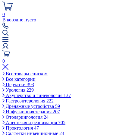
0
В корзине пусто
0
Все товары списком
Все категории
Перчатки
393
Урология
229
Акушерство и гинекология
137
Гастроэнтерология
222
Дренажные устройства
59
Инфузионная терапия
207
Отоларингология
24
Анестезия и реанимация
705
Проктология
47
Салфетки инъекционные
23