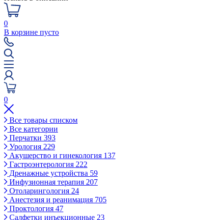
0
В корзине пусто
0
Все товары списком
Все категории
Перчатки
393
Урология
229
Акушерство и гинекология
137
Гастроэнтерология
222
Дренажные устройства
59
Инфузионная терапия
207
Отоларингология
24
Анестезия и реанимация
705
Проктология
47
Салфетки инъекционные
23