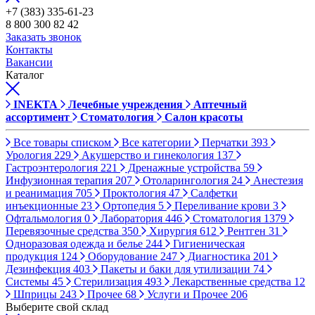
+7 (383) 335-61-23
8 800 300 82 42
Заказать звонок
Контакты
Вакансии
Каталог
INEKTA
Лечебные учреждения
Аптечный
ассортимент
Стоматология
Салон красоты
Все товары списком
Все категории
Перчатки
393
Урология
229
Акушерство и гинекология
137
Гастроэнтерология
221
Дренажные устройства
59
Инфузионная терапия
207
Отоларингология
24
Анестезия
и реанимация
705
Проктология
47
Салфетки
инъекционные
23
Ортопедия
5
Переливание крови
3
Офтальмология
0
Лаборатория
446
Стоматология
1379
Перевязочные средства
350
Хирургия
612
Рентген
31
Одноразовая одежда и белье
244
Гигиеническая
продукция
124
Оборудование
247
Диагностика
201
Дезинфекция
403
Пакеты и баки для утилизации
74
Системы
45
Стерилизация
493
Лекарственные средства
12
Шприцы
243
Прочее
68
Услуги и Прочее
206
Выберите свой склад