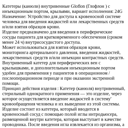
Катетеры (канюли) внутривенные Gloflon (Глофлон ) с
инъекционным портом, крыльями, вариант исполнения: 24G
Назначение: Устройство для доступа к кровеносной системе
человека для введения жидкостей или лекарственных средств
и/или взятия образцов крови.
Изделие предназначено для введения в периферические
сосуды пациента для кратковременного обеспечения (сроком
менее 24 ч) внутрисосудистого доступа.
Может использоваться для взятия образцов крови,
мониторинга артериального давления, введения жидкостей,
лекарственных средств и/или инъекции контрастных средств.
Внутривенный катетер для периферических вен с
крылышками, и дополнительным инъекционным портом
удобен для применения у пациентов в операционном /
послеоперационном периоде и при оказании экстренной
помощи.
Принцип действия изделия : Катетер (канюля) внутривенный,
стерильный однократного применения — это изделие, через
которое осуществляется введение жидкостей в систему'
кровообращения человека и их выведение из этой системы.
Изделие состоит из катетера, который вводится в
кровеносный сосуд с помощью полой иглы интродьюсера,
размещенной внутри катетера, которая выступает в качестве
проводника. После введения игла извлекается из организма, а