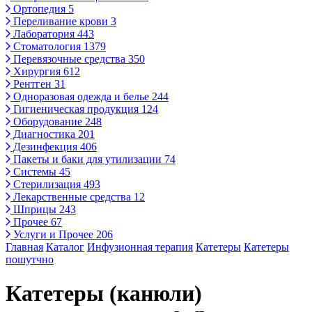
Ортопедия
5
Переливание крови
3
Лаборатория
443
Стоматология
1379
Перевязочные средства
350
Хирургия
612
Рентген
31
Одноразовая одежда и белье
244
Гигиеническая продукция
124
Оборудование
248
Диагностика
201
Дезинфекция
406
Пакеты и баки для утилизации
74
Системы
45
Стерилизация
493
Лекарственные средства
12
Шприцы
243
Прочее
67
Услуги и Прочее
206
Главная
Каталог
Инфузионная терапия
Катетеры
Катетеры
пошутчно
Катетеры (канюли)