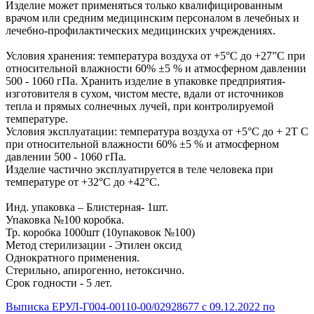
Изделие может применяться только квалифицированным
врачом или средним медицинским персоналом в лечебных и
лечебно-профилактических медицинских учреждениях.
Условия хранения: температура воздуха от +5°С до +27”С при
относительной влажности 60% ±5 % и атмосферном давлении
500 - 1060 гПа. Хранить изделие в упаковке предприятия-
изготовителя в сухом, чистом месте, вдали от источников
тепла и прямых солнечных лучей, при контролируемой
температуре.
Условия эксплуатации: температура воздуха от +5°С до + 2Т С
при относительной влажности 60% ±5 % и атмосферном
давлении 500 - 1060 гПа.
Изделие частично эксплуатируется в теле человека при
температуре от +32°С до +42°С.
Инд. упаковка – Блистерная- 1шт.
Упаковка №100 коробка.
Тр. коробка 1000шт (10упаковок №100)
Метод стерилизации - Этилен оксид
Однократного применения.
Стерильно, апирогенно, нетоксично.
Срок годности - 5 лет.
Выписка ЕРУЛ-Г004-00110-00/02928677 с 09.12.2022 по