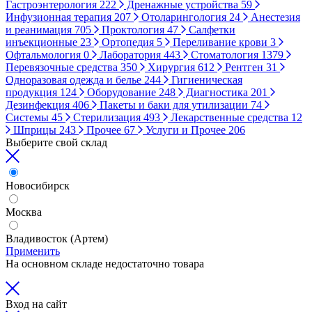
Гастроэнтерология
222
Дренажные устройства
59
Инфузионная терапия
207
Отоларингология
24
Анестезия
и реанимация
705
Проктология
47
Салфетки
инъекционные
23
Ортопедия
5
Переливание крови
3
Офтальмология
0
Лаборатория
443
Стоматология
1379
Перевязочные средства
350
Хирургия
612
Рентген
31
Одноразовая одежда и белье
244
Гигиеническая
продукция
124
Оборудование
248
Диагностика
201
Дезинфекция
406
Пакеты и баки для утилизации
74
Системы
45
Стерилизация
493
Лекарственные средства
12
Шприцы
243
Прочее
67
Услуги и Прочее
206
Выберите свой склад
Новосибирск
Москва
Владивосток (Артем)
Применить
На основном складе недостаточно товара
Вход на сайт