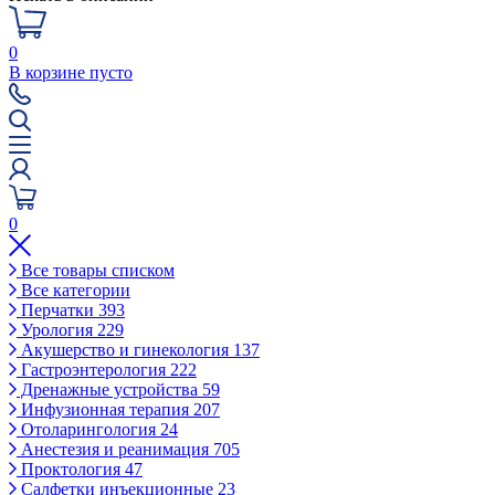
0
В корзине пусто
0
Все товары списком
Все категории
Перчатки
393
Урология
229
Акушерство и гинекология
137
Гастроэнтерология
222
Дренажные устройства
59
Инфузионная терапия
207
Отоларингология
24
Анестезия и реанимация
705
Проктология
47
Салфетки инъекционные
23