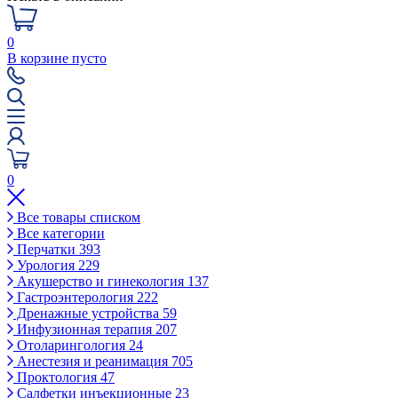
0
В корзине пусто
0
Все товары списком
Все категории
Перчатки
393
Урология
229
Акушерство и гинекология
137
Гастроэнтерология
222
Дренажные устройства
59
Инфузионная терапия
207
Отоларингология
24
Анестезия и реанимация
705
Проктология
47
Салфетки инъекционные
23