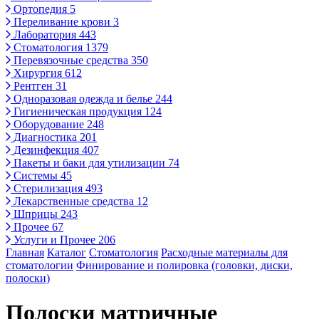
Ортопедия
5
Переливание крови
3
Лаборатория
443
Стоматология
1379
Перевязочные средства
350
Хирургия
612
Рентген
31
Одноразовая одежда и белье
244
Гигиеническая продукция
124
Оборудование
248
Диагностика
201
Дезинфекция
407
Пакеты и баки для утилизации
74
Системы
45
Стерилизация
493
Лекарственные средства
12
Шприцы
243
Прочее
67
Услуги и Прочее
206
Главная
Каталог
Стоматология
Расходные материалы для
стоматологии
Финирование и полировка (головки, диски,
полоски)
Полоски матричные