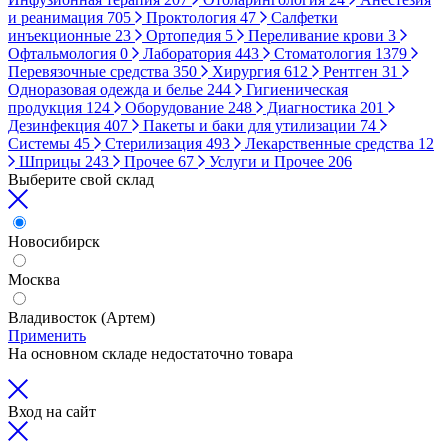
и реанимация
705
Проктология
47
Салфетки
инъекционные
23
Ортопедия
5
Переливание крови
3
Офтальмология
0
Лаборатория
443
Стоматология
1379
Перевязочные средства
350
Хирургия
612
Рентген
31
Одноразовая одежда и белье
244
Гигиеническая
продукция
124
Оборудование
248
Диагностика
201
Дезинфекция
407
Пакеты и баки для утилизации
74
Системы
45
Стерилизация
493
Лекарственные средства
12
Шприцы
243
Прочее
67
Услуги и Прочее
206
Выберите свой склад
Новосибирск
Москва
Владивосток (Артем)
Применить
На основном складе недостаточно товара
Вход на сайт