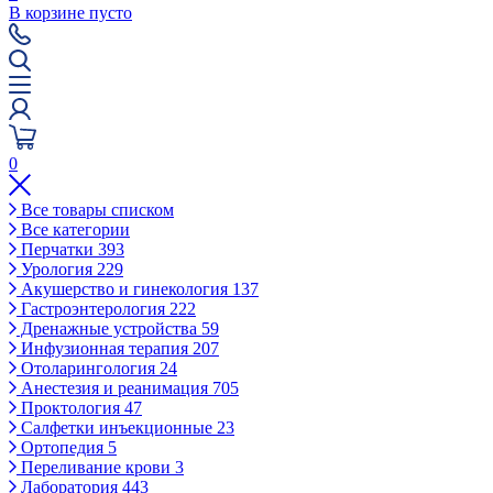
В корзине пусто
0
Все товары списком
Все категории
Перчатки
393
Урология
229
Акушерство и гинекология
137
Гастроэнтерология
222
Дренажные устройства
59
Инфузионная терапия
207
Отоларингология
24
Анестезия и реанимация
705
Проктология
47
Салфетки инъекционные
23
Ортопедия
5
Переливание крови
3
Лаборатория
443