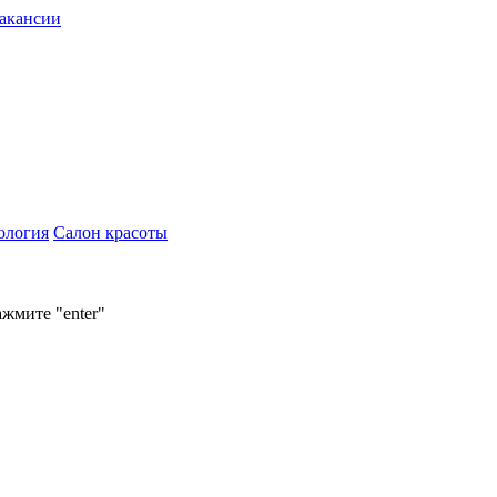
акансии
ология
Салон красоты
ажмите "enter"