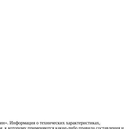
ин». Информация о технических характеристиках,
ом, к которому применяются какие-либо правила составления и