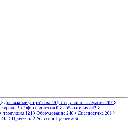
Дренажные устройства
59
Инфузионная терапия
207
е крови
3
Офтальмология
0
Лаборатория
443
я продукция
124
Оборудование
248
Диагностика
201
ы
243
Прочее
67
Услуги и Прочее
206