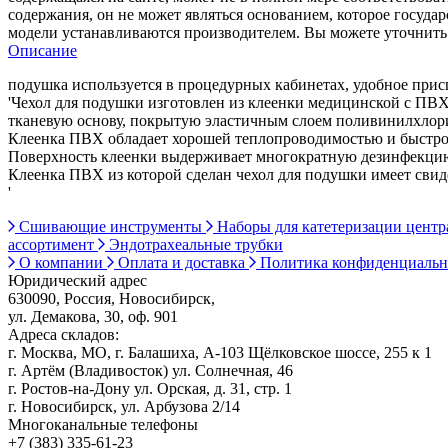
содержания, он не может являться основанием, которое госуда
модели устанавливаются производителем. Вы можете уточнить 
Описание
подушка используется в процедурных кабинетах, удобное прис
'Чехол для подушки изготовлен из клеенки медицинской с ПВ
тканевую основу, покрытую эластичным слоем поливинилхлори
Клеенка ПВХ обладает хорошей теплопроводимостью и быстро п
Поверхность клеенки выдерживает многократную дезинфекцию
Клеенка ПВХ из которой сделан чехол для подушки имеет свид
'
Сшивающие инструменты
Наборы для катетеризации цент
ассортимент
Эндотрахеальные трубки
О компании
Оплата и доставка
Политика конфиденциаль
Юридический адрес
630090, Россия, Новосибирск,
ул. Демакова, 30, оф. 901
Адреса складов:
г. Москва, МО, г. Балашиха, А-103 Щёлковское шоссе, 255 к 1
г. Артём (Владивосток) ул. Солнечная, 46
г. Ростов-на-Дону ул. Орская, д. 31, стр. 1
г. Новосибирск, ул. Арбузова 2/14
Многоканальные телефоны
+7 (383) 335-61-23