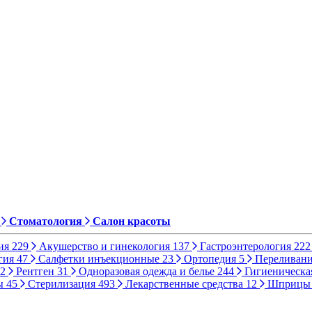
Стоматология
Салон красоты
ия
229
Акушерство и гинекология
137
Гастроэнтерология
222
гия
47
Салфетки инъекционные
23
Ортопедия
5
Переливани
2
Рентген
31
Одноразовая одежда и белье
244
Гигиеническа
ы
45
Стерилизация
493
Лекарственные средства
12
Шприц