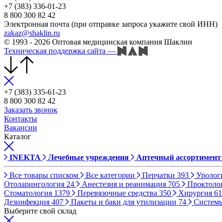
+7 (383) 336-01-23
8 800 300 82 42
Электронная почта (при отправке запроса укажите свой ИНН)
zakaz@shaklin.ru
© 1993 - 2026 Оптовая медицинская компания Шаклин
Техническая поддержка сайта
—
+7 (383) 335-61-23
8 800 300 82 42
Заказать звонок
Контакты
Вакансии
Каталог
INEKTA
Лечебные учреждения
Аптечный ассортимент
Все товары списком
Все категории
Перчатки
393
Уролог
Отоларингология
24
Анестезия и реанимация
705
Проктоло
Стоматология
1379
Перевязочные средства
350
Хирургия
61
Дезинфекция
407
Пакеты и баки для утилизации
74
Систем
Выберите свой склад