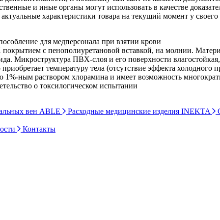
рственные и иные органы могут использовать в качестве доказат
актуальные характеристики товара на текущий момент у своего
пособление для медперсонала при взятии крови
Х покрытием с пенополиуретановой вставкой, на молнии. Матер
да. Микроструктура ПВХ-слоя и его поверхности влагостойкая,
риобретает температуру тела (отсутствие эффекта холодного п
 1%-ным раствором хлорамина и имеет возможность многократ
етельство о токсилогическом испытании
ральных вен ABLE
Расходные медицинские изделия INEKTA
С
ности
Контакты