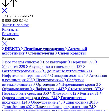
+7 (383) 335-61-23
8 800 300 82 42
Заказать звонок
Контакты
Вакансии
Каталог
INEKTA
Лечебные учреждения
Аптечный
ассортимент
Стоматология
Салон красоты
Все товары списком
Все категории
Перчатки
393
Урология
229
Акушерство и гинекология
137
Гастроэнтерология
222
Дренажные устройства
59
Инфузионная терапия
207
Отоларингология
24
Анестезия
и реанимация
705
Проктология
47
Салфетки
инъекционные
23
Ортопедия
5
Переливание крови
3
Офтальмология
0
Лаборатория
443
Стоматология
1379
Перевязочные средства
350
Хирургия
612
Рентген
31
Одноразовая одежда и белье
244
Гигиеническая
продукция
124
Оборудование
248
Диагностика
201
Дезинфекция
407
Пакеты и баки для утилизации
74