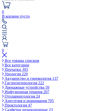
0
В корзине пусто
0
Все товары списком
Все категории
Перчатки
393
Урология
229
Акушерство и гинекология
137
Гастроэнтерология
222
Дренажные устройства
59
Инфузионная терапия
207
Отоларингология
24
Анестезия и реанимация
705
Проктология
47
Салфетки инъекционные
23