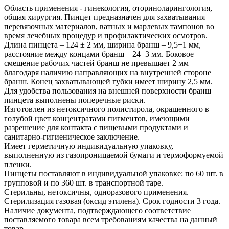
Область применения - гинекология, оториноларингология,
общая хирургия. Пинцет предназначен для захватывания
перевязочных материалов, ватных и марлевых тампонов во
время лечебных процедур и профилактических осмотров.
Длина пинцета – 124 ± 2 мм, ширина бранш – 9,5+1 мм,
расстояние между концами бранш – 24+3 мм. Боковое
смещение рабочих частей бранш не превышает 2 мм
благодаря наличию направляющих на внутренней стороне
бранш. Конец захватывающей губки имеет ширину 2,5 мм.
Для удобства пользования на внешней поверхности бранш
пинцета выполнены поперечные риски.
Изготовлен из нетоксичного полистирола, окрашенного в
голубой цвет концентратами пигментов, имеющими
разрешение для контакта с пищевыми продуктами и
санитарно-гигиеническое заключение.
Имеет герметичную индивидуальную упаковку,
выполненную из газопроницаемой бумаги и термоформуемой
пленки.
Пинцеты поставляют в индивидуальной упаковке: по 60 шт. в
групповой и по 360 шт. в транспортной таре.
Стерильны, нетоксичны, одноразового применения.
Стерилизация газовая (оксид этилена). Срок годности 3 года.
Наличие документа, подтверждающего соответствие
поставляемого товара всем требованиям качества на данный
товар.