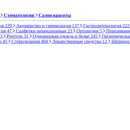
Стоматология
Салон красоты
ия
229
Акушерство и гинекология
137
Гастроэнтерология
222
гия
47
Салфетки инъекционные
23
Ортопедия
5
Переливани
3
Рентген
31
Одноразовая одежда и белье
245
Гигиеническа
ы
45
Стерилизация
494
Лекарственные средства
12
Шприц