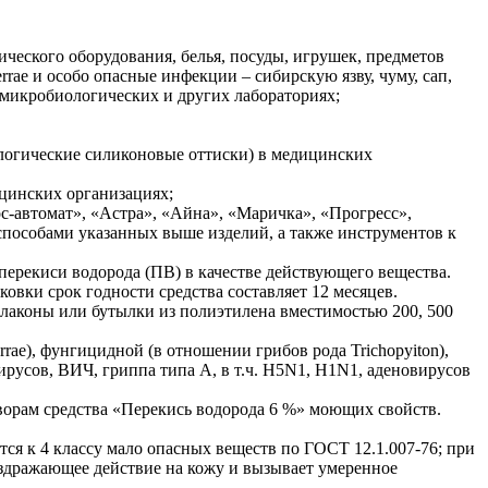
ческого оборудования, белья, посуды, игрушек, предметов
rrae и особо опасные инфекции – сибирскую язву, чуму, сап,
 микробиологических и других лабораториях;
логические силиконовые оттиски) в медицинских
цинских организациях;
-автомат», «Астра», «Айна», «Маричка», «Прогресс»,
способами указанных выше изделий, а также инструментов к
перекиси водорода (ПВ) в качестве действующего вещества.
ковки срок годности средства составляет 12 месяцев.
флаконы или бутылки из полиэтилена вместимостью 200, 500
rae), фунгицидной (в отношении грибов рода Trichopyiton),
русов, ВИЧ, гриппа типа А, в т.ч. Н5N1, Н1N1, аденовирусов
ворам средства «Перекись водорода 6 %» моющих свойств.
ся к 4 классу мало опасных веществ по ГОСТ 12.1.007-76; при
аздражающее действие на кожу и вызывает умеренное