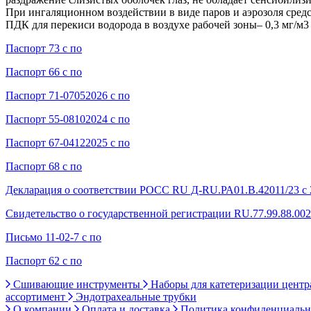
При ингаляционном воздействии в виде паров и аэрозоля средс
ПДК для перекиси водорода в воздухе рабочей зоны– 0,3 мг/м3 
Паспорт 73 с по
Паспорт 66 с по
Паспорт 71-07052026 с по
Паспорт 55-08102024 с по
Паспорт 67-04122025 с по
Паспорт 68 с по
Декларация о соответствии РОСС RU Д-RU.РА01.В.42011/23 с 2
Свидетельство о государственной регистрации RU.77.99.88.002.
Письмо 11-02-7 с по
Паспорт 62 с по
Сшивающие инструменты
Наборы для катетеризации цент
ассортимент
Эндотрахеальные трубки
О компании
Оплата и доставка
Политика конфиденциаль