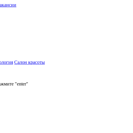
акансии
ология
Салон красоты
ажмите "enter"