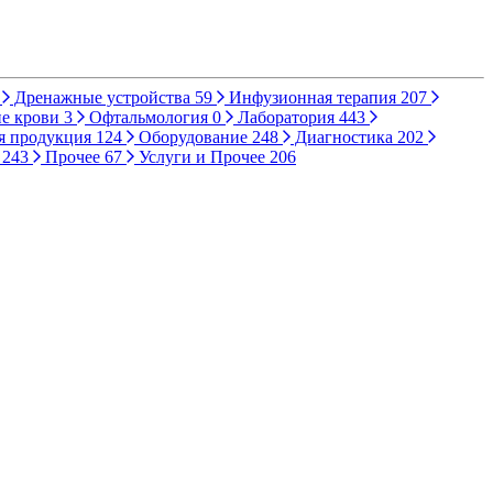
Дренажные устройства
59
Инфузионная терапия
207
е крови
3
Офтальмология
0
Лаборатория
443
я продукция
124
Оборудование
248
Диагностика
202
ы
243
Прочее
67
Услуги и Прочее
206