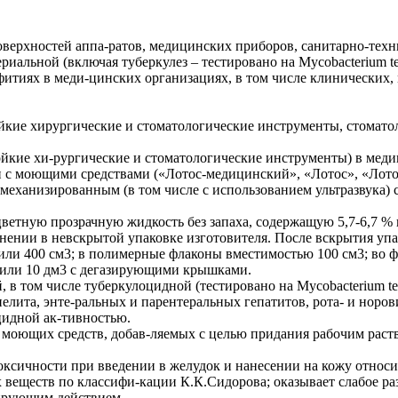
верхностей аппа-ратов, медицинских приборов, санитарно-техни
иальной (включая туберкулез – тестировано на Mycobacterium te
фитиях в меди-цинских организациях, в том числе клинических,
йкие хирургические и стоматологические инструменты, стомато
ойкие хи-рургические и стоматологические инструменты) в меди
 с моющими средствами («Лотос-медицинский», «Лотос», «Лотос
механизированным (в том числе с использованием ультразвука) 
цветную прозрачную жидкость без запаха, содержащую 5,7-6,7 % 
анении в невскрытой упаковке изготовителя. После вскрытия упа
 или 400 см3; в полимерные флаконы вместимостью 100 см3; во 
5 или 10 дм3 с дегазирующими крышками.
 в том числе туберкулоцидной (тестировано на Mycobacterium ter
ита, энте-ральных и парентеральных гепатитов, рота- и норови
оцидной ак-тивностью.
 моющих средств, добав-ляемых с целью придания рабочим раст
оксичности при введении в желудок и нанесении на кожу относит
х веществ по классифи-кации К.К.Сидорова; оказывает слабое р
зирующим действием.