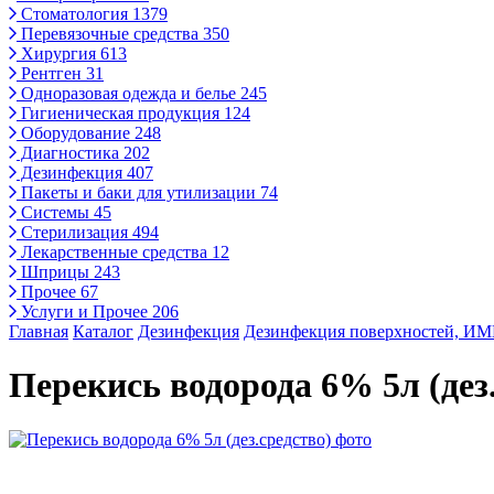
Стоматология
1379
Перевязочные средства
350
Хирургия
613
Рентген
31
Одноразовая одежда и белье
245
Гигиеническая продукция
124
Оборудование
248
Диагностика
202
Дезинфекция
407
Пакеты и баки для утилизации
74
Системы
45
Стерилизация
494
Лекарственные средства
12
Шприцы
243
Прочее
67
Услуги и Прочее
206
Главная
Каталог
Дезинфекция
Дезинфекция поверхностей, 
Перекись водорода 6% 5л (дез