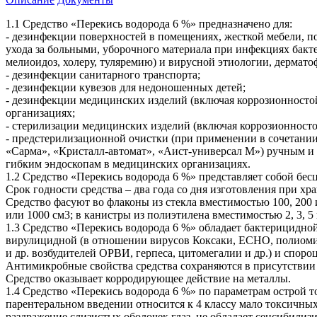
1.1 Средство «Перекись водорода 6 %» предназначено для:
- дезинфекции поверхностей в помещениях, жесткой мебели, по
ухода за больными, уборочного материала при инфекциях бактер
мелиоидоз, холеру, туляремию) и вирусной этиологии, дермато
- дезинфекции санитарного транспорта;
- дезинфекции кувезов для недоношенных детей;
- дезинфекции медицинских изделий (включая коррозионносто
организациях;
- стерилизации медицинских изделий (включая коррозионност
- предстерилизационной очистки (при применении в сочетании
«Сарма», «Кристалл-автомат», «Аист-универсал М») ручным и 
гибким эндоскопам в медицинских организациях.
1.2 Средство «Перекись водорода 6 %» представляет собой бес
Срок годности средства – два года со дня изготовления при хр
Средство фасуют во флаконы из стекла вместимостью 100, 200
или 1000 см3; в канистры из полиэтилена вместимостью 2, 3, 
1.3 Средство «Перекись водорода 6 %» обладает бактерицидной,
вирулицидной (в отношении вирусов Коксаки, ЕСНО, полиомиел
и др. возбудителей ОРВИ, герпеса, цитомегалии и др.) и спор
Антимикробные свойства средства сохраняются в присутствии
Средство оказывает корродирующее действие на металлы.
1.4 Средство «Перекись водорода 6 %» по параметрам острой т
парентеральном введении относится к 4 классу мало токсичны
раздражение слизистых оболочек глаз, не обладает сенсибили