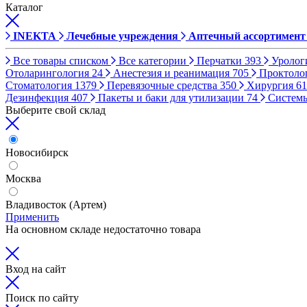
Каталог
INEKTA
Лечебные учреждения
Аптечный ассортимент
Все товары списком
Все категории
Перчатки
393
Уролог
Отоларингология
24
Анестезия и реанимация
705
Проктоло
Стоматология
1379
Перевязочные средства
350
Хирургия
61
Дезинфекция
407
Пакеты и баки для утилизации
74
Систем
Выберите свой склад
Новосибирск
Москва
Владивосток (Артем)
Применить
На основном складе недостаточно товара
Вход на сайт
Поиск по сайту