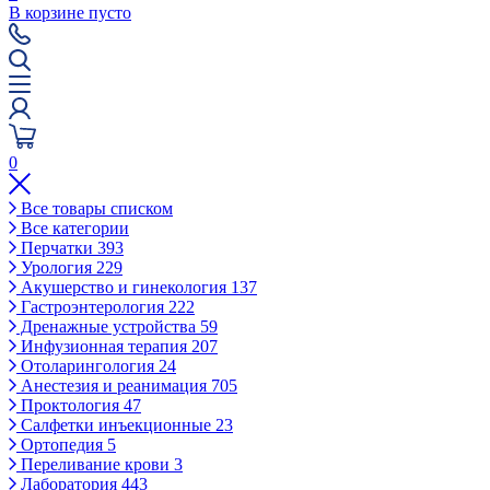
В корзине пусто
0
Все товары списком
Все категории
Перчатки
393
Урология
229
Акушерство и гинекология
137
Гастроэнтерология
222
Дренажные устройства
59
Инфузионная терапия
207
Отоларингология
24
Анестезия и реанимация
705
Проктология
47
Салфетки инъекционные
23
Ортопедия
5
Переливание крови
3
Лаборатория
443