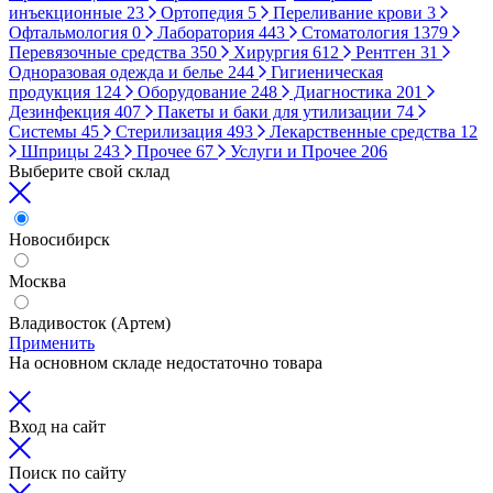
инъекционные
23
Ортопедия
5
Переливание крови
3
Офтальмология
0
Лаборатория
443
Стоматология
1379
Перевязочные средства
350
Хирургия
612
Рентген
31
Одноразовая одежда и белье
244
Гигиеническая
продукция
124
Оборудование
248
Диагностика
201
Дезинфекция
407
Пакеты и баки для утилизации
74
Системы
45
Стерилизация
493
Лекарственные средства
12
Шприцы
243
Прочее
67
Услуги и Прочее
206
Выберите свой склад
Новосибирск
Москва
Владивосток (Артем)
Применить
На основном складе недостаточно товара
Вход на сайт
Поиск по сайту