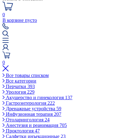
0
В корзине пусто
0
Все товары списком
Все категории
Перчатки
393
Урология
229
Акушерство и гинекология
137
Гастроэнтерология
222
Дренажные устройства
59
Инфузионная терапия
207
Отоларингология
24
Анестезия и реанимация
705
Проктология
47
Салфетки инъекционные
23