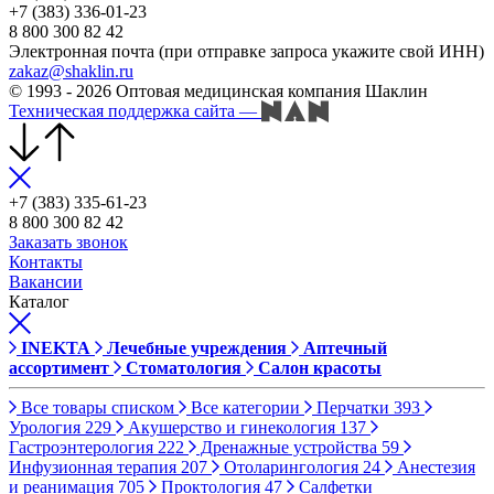
+7 (383) 336-01-23
8 800 300 82 42
Электронная почта (при отправке запроса укажите свой ИНН)
zakaz@shaklin.ru
© 1993 - 2026 Оптовая медицинская компания Шаклин
Техническая поддержка сайта
—
+7 (383) 335-61-23
8 800 300 82 42
Заказать звонок
Контакты
Вакансии
Каталог
INEKTA
Лечебные учреждения
Аптечный
ассортимент
Стоматология
Салон красоты
Все товары списком
Все категории
Перчатки
393
Урология
229
Акушерство и гинекология
137
Гастроэнтерология
222
Дренажные устройства
59
Инфузионная терапия
207
Отоларингология
24
Анестезия
и реанимация
705
Проктология
47
Салфетки