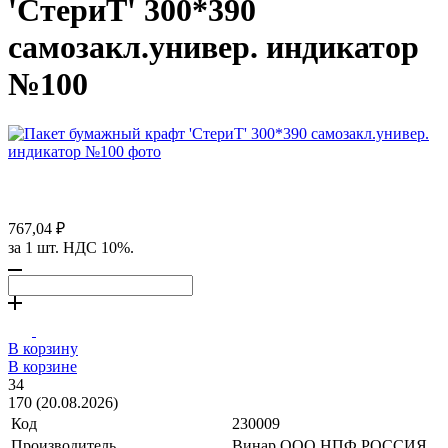
'СтериТ' 300*390
самозакл.универ. индикатор
№100
767,04 ₽
за 1 шт. НДС 10%.
В корзину
В корзине
34
170 (20.08.2026)
Код
230009
Производитель
Винар ООО НПФ РОССИЯ