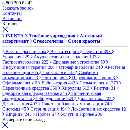
8 800 300 82 42
Заказать звонок
Контакты
Вакансии
Каталог
INEKTA
Лечебные учреждения
Аптечный
ассортимент
Стоматология
Салон красоты
Все товары списком
Все категории
Перчатки
393
Урология
229
Акушерство и гинекология
137
Гастроэнтерология
222
Дренажные устройства
59
Инфузионная терапия
208
Отоларингология
24
Анестезия
и реанимация
705
Проктология
47
Салфетки
инъекционные
23
Ортопедия
5
Переливание крови
3
Офтальмология
0
Лаборатория
442
Стоматология
1379
Перевязочные средства
350
Хирургия
613
Рентген
31
Одноразовая одежда и белье
245
Гигиеническая
продукция
124
Оборудование
249
Диагностика
202
Дезинфекция
407
Пакеты и баки для утилизации
74
Системы
45
Стерилизация
494
Лекарственные средства
12
Шприцы
243
Прочее
67
Услуги и Прочее
206
Выберите свой склад