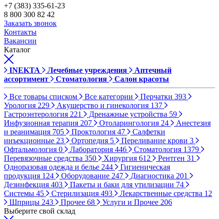
+7 (383) 335-61-23
8 800 300 82 42
Заказать звонок
Контакты
Вакансии
Каталог
INEKTA
Лечебные учреждения
Аптечный
ассортимент
Стоматология
Салон красоты
Все товары списком
Все категории
Перчатки
393
Урология
229
Акушерство и гинекология
137
Гастроэнтерология
221
Дренажные устройства
59
Инфузионная терапия
207
Отоларингология
24
Анестезия
и реанимация
705
Проктология
47
Салфетки
инъекционные
23
Ортопедия
5
Переливание крови
3
Офтальмология
0
Лаборатория
446
Стоматология
1379
Перевязочные средства
350
Хирургия
612
Рентген
31
Одноразовая одежда и белье
244
Гигиеническая
продукция
124
Оборудование
247
Диагностика
201
Дезинфекция
403
Пакеты и баки для утилизации
74
Системы
45
Стерилизация
493
Лекарственные средства
12
Шприцы
243
Прочее
68
Услуги и Прочее
206
Выберите свой склад