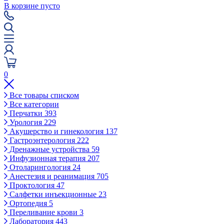
В корзине пусто
0
Все товары списком
Все категории
Перчатки
393
Урология
229
Акушерство и гинекология
137
Гастроэнтерология
222
Дренажные устройства
59
Инфузионная терапия
207
Отоларингология
24
Анестезия и реанимация
705
Проктология
47
Салфетки инъекционные
23
Ортопедия
5
Переливание крови
3
Лаборатория
443