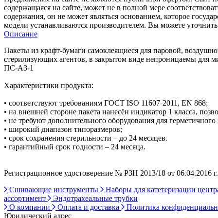
содержащаяся на сайте, может не в полной мере соответствоват
содержания, он не может являться основанием, которое госуда
модели устанавливаются производителем. Вы можете уточнить 
Описание
Пакеты из крафт-бумаги самоклеящиеся для паровой, воздушн
стерилизующих агентов, в закрытом виде непроницаемы для м
ПС-АЗ-1
Характеристики продукта:
• соответствуют требованиям ГОСТ ISO 11607-2011, EN 868;
• на внешней стороне пакета нанесён индикатор 1 класса, по
• не требуют дополнительного оборудования для герметичного 
• широкий диапазон типоразмеров;
• срок сохранения стерильности – до 24 месяцев.
• гарантийный срок годности – 24 месяца.
Регистрационное удостоверение № РЗН 2013/18 от 06.04.2016 г.
Сшивающие инструменты
Наборы для катетеризации цент
ассортимент
Эндотрахеальные трубки
О компании
Оплата и доставка
Политика конфиденциаль
Юридический адрес