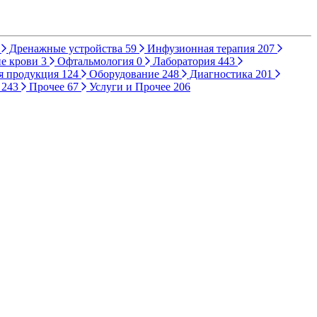
Дренажные устройства
59
Инфузионная терапия
207
е крови
3
Офтальмология
0
Лаборатория
443
я продукция
124
Оборудование
248
Диагностика
201
ы
243
Прочее
67
Услуги и Прочее
206