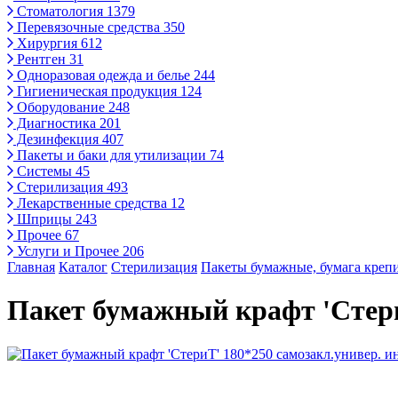
Стоматология
1379
Перевязочные средства
350
Хирургия
612
Рентген
31
Одноразовая одежда и белье
244
Гигиеническая продукция
124
Оборудование
248
Диагностика
201
Дезинфекция
407
Пакеты и баки для утилизации
74
Системы
45
Стерилизация
493
Лекарственные средства
12
Шприцы
243
Прочее
67
Услуги и Прочее
206
Главная
Каталог
Стерилизация
Пакеты бумажные, бумага креп
Пакет бумажный крафт 'Стери