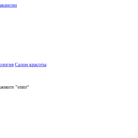
акансии
ология
Салон красоты
ажмите "enter"