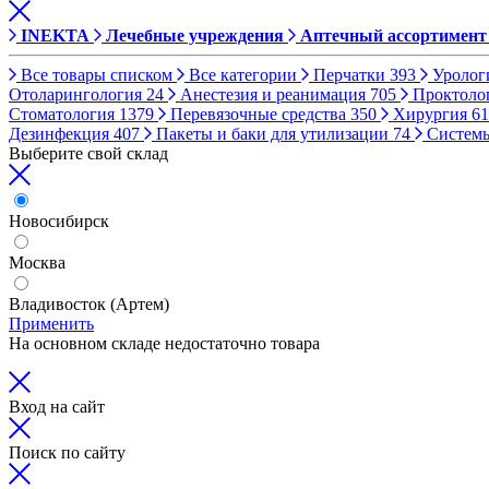
INEKTA
Лечебные учреждения
Аптечный ассортимент
Все товары списком
Все категории
Перчатки
393
Уролог
Отоларингология
24
Анестезия и реанимация
705
Проктоло
Стоматология
1379
Перевязочные средства
350
Хирургия
61
Дезинфекция
407
Пакеты и баки для утилизации
74
Систем
Выберите свой склад
Новосибирск
Москва
Владивосток (Артем)
Применить
На основном складе недостаточно товара
Вход на сайт
Поиск по сайту