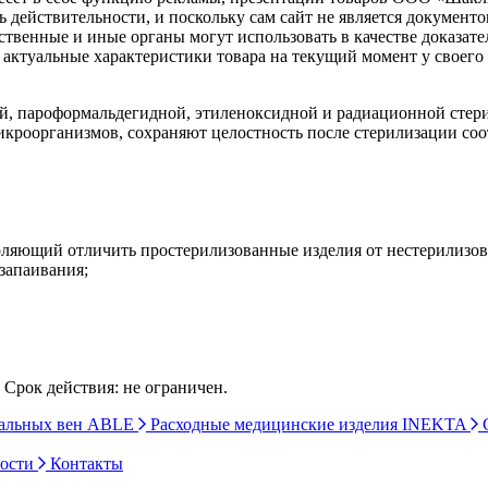
ь действительности, и поскольку сам сайт не является документ
рственные и иные органы могут использовать в качестве доказат
актуальные характеристики товара на текущий момент у своего
ой, пароформальдегидной, этиленоксидной и радиационной сте
икроорганизмов, сохраняют целостность после стерилизации со
зволяющий отличить простерилизованные изделия от нестерилизо
запаивания;
 Срок действия: не ограничен.
ральных вен ABLE
Расходные медицинские изделия INEKTA
С
ности
Контакты