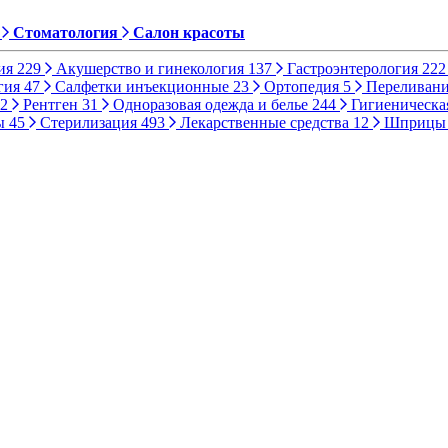
Стоматология
Салон красоты
ия
229
Акушерство и гинекология
137
Гастроэнтерология
222
гия
47
Салфетки инъекционные
23
Ортопедия
5
Переливани
2
Рентген
31
Одноразовая одежда и белье
244
Гигиеническа
ы
45
Стерилизация
493
Лекарственные средства
12
Шприц