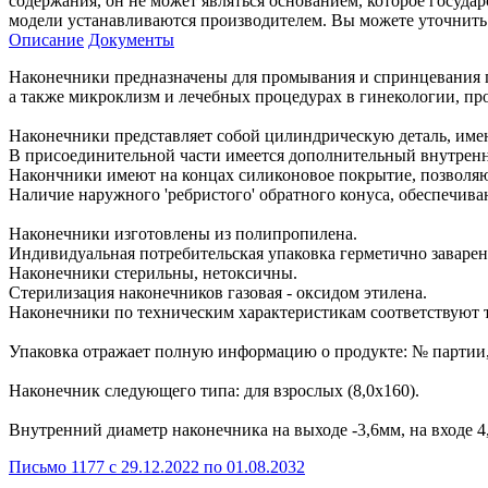
содержания, он не может являться основанием, которое госуда
модели устанавливаются производителем. Вы можете уточнить 
Описание
Документы
Наконечники предназначены для промывания и спринцевания п
а также микроклизм и лечебных процедурах в гинекологии, пр
Наконечники представляет собой цилиндрическую деталь, им
В присоединительной части имеется дополнительный внутренни
Накончники имеют на концах силиконовое покрытие, позволяющ
Наличие наружного 'ребристого' обратного конуса, обеспечив
Наконечники изготовлены из полипропилена.
Индивидуальная потребительская упаковка герметично заварена
Наконечники стерильны, нетоксичны.
Стерилизация наконечников газовая - оксидом этилена.
Наконечники по техническим характеристикам соответствуют 
Упаковка отражает полную информацию о продукте: № партии,
Наконечник следующего типа: для взрослых (8,0х160).
Внутренний диаметр наконечника на выходе -3,6мм, на входе 4
Письмо 1177 с 29.12.2022 по 01.08.2032