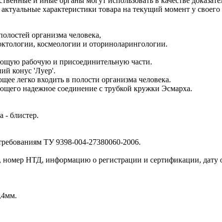
рственные и иные органы могут использовать в качестве доказат
актуальные характеристики товара на текущий момент у своего
олостей организма человека,
октологии, космеологии и оториноларингологии.
еющую рабочую и присоединительную части.
й конус 'Луер'.
ее легко входить в полости организма человека.
ающего надежное соединение с трубкой кружки Эсмарха.
 - блистер.
требованиям ТУ 9398-004-27380060-2006.
 номер НТД, информацию о регистрации и сертификации, дату о
,4мм.