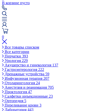
В корзине пусто
0
Все товары списком
Все категории
Перчатки
393
Урология
229
Акушерство и гинекология
137
Гастроэнтерология
222
Дренажные устройства
59
Инфузионная терапия
207
Отоларингология
24
Анестезия и реанимация
705
Проктология
47
Салфетки инъекционные
23
Ортопедия
5
Переливание крови
3
Лаборатория
443