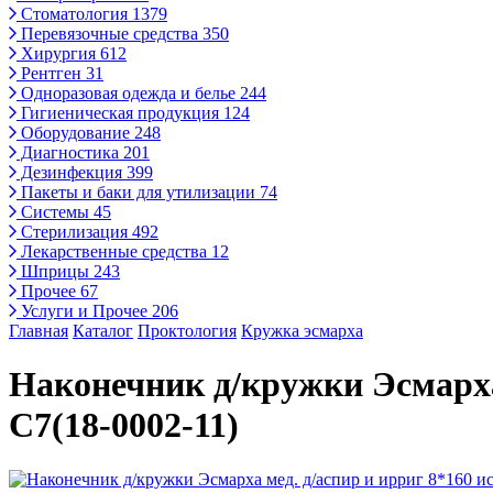
Стоматология
1379
Перевязочные средства
350
Хирургия
612
Рентген
31
Одноразовая одежда и белье
244
Гигиеническая продукция
124
Оборудование
248
Диагностика
201
Дезинфекция
399
Пакеты и баки для утилизации
74
Системы
45
Стерилизация
492
Лекарственные средства
12
Шприцы
243
Прочее
67
Услуги и Прочее
206
Главная
Каталог
Проктология
Кружка эсмарха
Наконечник д/кружки Эсмарха 
С7(18-0002-11)