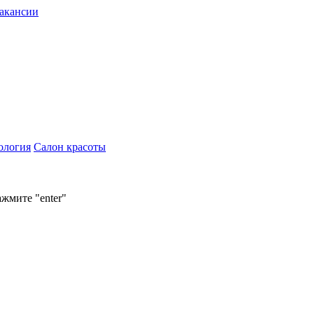
акансии
ология
Салон красоты
ажмите "enter"