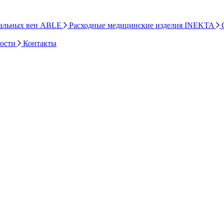
ральных вен ABLE
Расходные медицинские изделия INEKTA
С
ности
Контакты