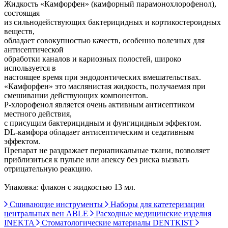
Жидкость «Камфорфен» (камфорный парамонохлорофенол),
состоящая
из сильнодействующих бактерицидных и кортикостероидных
веществ,
обладает совокупностью качеств, особенно полезных для
антисептической
обработки каналов и кариозных полостей, широко
используется в
настоящее время при эндодонтических вмешательствах.
«Камфорфен» это маслянистая жидкость, получаемая при
смешивании действующих компонентов.
P-хлорофенол является очень активным антисептиком
местного действия,
с присущим бактерицидным и фунгицидным эффектом.
DL-камфора обладает антисептическим и седативным
эффектом.
Препарат не раздражает периапикальные ткани, позволяет
приблизиться к пульпе или апексу без риска вызвать
отрицательную реакцию.
Упаковка: флакон с жидкостью 13 мл.
Сшивающие инструменты
Наборы для катетеризации
центральных вен ABLE
Расходные медицинские изделия
INEKTA
Стоматологические материалы DENTKIST