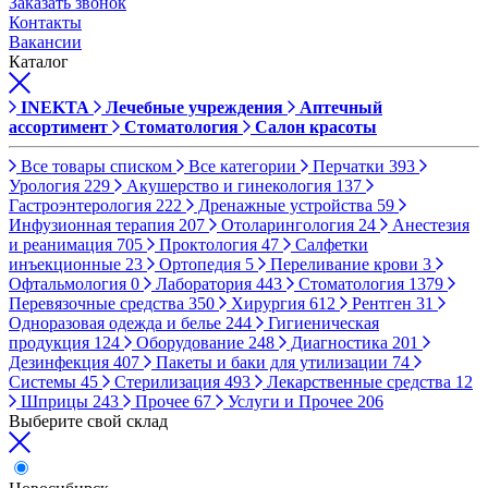
Заказать звонок
Контакты
Вакансии
Каталог
INEKTA
Лечебные учреждения
Аптечный
ассортимент
Стоматология
Салон красоты
Все товары списком
Все категории
Перчатки
393
Урология
229
Акушерство и гинекология
137
Гастроэнтерология
222
Дренажные устройства
59
Инфузионная терапия
207
Отоларингология
24
Анестезия
и реанимация
705
Проктология
47
Салфетки
инъекционные
23
Ортопедия
5
Переливание крови
3
Офтальмология
0
Лаборатория
443
Стоматология
1379
Перевязочные средства
350
Хирургия
612
Рентген
31
Одноразовая одежда и белье
244
Гигиеническая
продукция
124
Оборудование
248
Диагностика
201
Дезинфекция
407
Пакеты и баки для утилизации
74
Системы
45
Стерилизация
493
Лекарственные средства
12
Шприцы
243
Прочее
67
Услуги и Прочее
206
Выберите свой склад