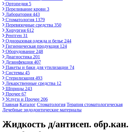
Ортопедия
5
Переливание крови
3
Лаборатория
443
Стоматология
1379
Перевязочные средства
350
Хирургия
612
Рентген
31
Одноразовая одежда и белье
244
Гигиеническая продукция
124
Оборудование
248
Диагностика
201
Дезинфекция
407
Пакеты и баки для утилизации
74
Системы
45
Стерилизация
493
Лекарственные средства
12
Шприцы
243
Прочее
67
Услуги и Прочее
206
Главная
Каталог
Стоматология
Терапия стоматологическая
Лечебные эндодонтические материалы
Жидкость д/антисеп. обр.кан.