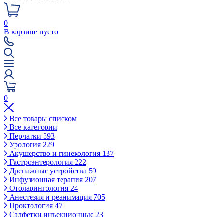
0
В корзине пусто
0
Все товары списком
Все категории
Перчатки
393
Урология
229
Акушерство и гинекология
137
Гастроэнтерология
222
Дренажные устройства
59
Инфузионная терапия
207
Отоларингология
24
Анестезия и реанимация
705
Проктология
47
Салфетки инъекционные
23