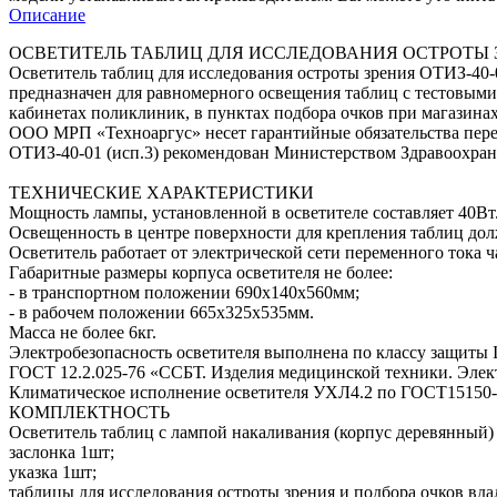
Описание
ОСВЕТИТЕЛЬ ТАБЛИЦ ДЛЯ ИССЛЕДОВАНИЯ ОСТРОТЫ ЗРЕНИЯ
Осветитель таблиц для исследования остроты зрения ОТИЗ-40-
предназначен для равномерного освещения таблиц с тестовыми
кабинетах поликлиник, в пунктах подбора очков при магазина
ООО МРП «Техноаргус» несет гарантийные обязательства пере
ОТИЗ-40-01 (исп.3) рекомендован Министерством Здравоохран
ТЕХНИЧЕСКИЕ ХАРАКТЕРИСТИКИ
Мощность лампы, установленной в осветителе составляет 40Вт
Освещенность в центре поверхности для крепления таблиц долж
Осветитель работает от электрической сети переменного тока
Габаритные размеры корпуса осветителя не более:
- в транспортном положении 690х140х560мм;
- в рабочем положении 665х325х535мм.
Масса не более 6кг.
Электробезопасность осветителя выполнена по классу защиты I
ГОСТ 12.2.025-76 «ССБТ. Изделия медицинской техники. Элек
Климатическое исполнение осветителя УХЛ4.2 по ГОСТ15150-
КОМПЛЕКТНОСТЬ
Осветитель таблиц с лампой накаливания (корпус деревянный)
заслонка 1шт;
указка 1шт;
таблицы для исследования остроты зрения и подбора очков вда