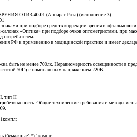
 ОТИЗ-40-01 (Аппарат Рота) (исполнение 3)
01
 знаками при подборе средств коррекции зрения в офтальмологи
х-салонах «Оптика» при подборе очков оптометристами, при ма
д потребителем.
ения РФ к применению в медицинской практике и имеет деклара
.
на быть не менее 700лк. Неравномерность освещенности в преде
 частотой 50Гц с номинальным напряжением 220В.
I, тип Н
тробезопасность. Общие технические требования и методы испы
69.
 1компл;
ль (бумажные) *) 1компл;