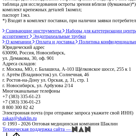
таблица для исследования остроты зрения вблизи (бумажные)*)
комплект крепежных деталей 1компл;
паспорт 1экз.
*) Входят в комплект поставки, при наличии заявки потребител
Сшивающие инструменты
Наборы для катетеризации цент
ассортимент
Эндотрахеальные трубки
О компании
Оплата и доставка
Политика конфиденциаль
Юридический адрес
630090, Россия, Новосибирск,
ул. Демакова, 30, оф. 901
Адреса складов:
г. Москва, МО, г. Балашиха, А-103 Щёлковское шоссе, 255 к 1
г. Артём (Владивосток) ул. Солнечная, 46
г. Ростов-на-Дону ул. Орская, д. 31, стр. 1
г. Новосибирск, ул. Арбузова 2/14
Многоканальные телефоны
+7 (383) 335-61-23
+7 (383) 336-01-23
8 800 300 82 42
Электронная почта (при отправке запроса укажите свой ИНН)
zakaz@shaklin.ru
© 1993 - 2026 Оптовая медицинская компания Шаклин
Техническая поддержка сайта
—