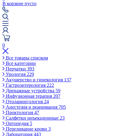
В корзине пусто
0
Все товары списком
Все категории
Перчатки
393
Урология
229
Акушерство и гинекология
137
Гастроэнтерология
222
Дренажные устройства
59
Инфузионная терапия
207
Отоларингология
24
Анестезия и реанимация
705
Проктология
47
Салфетки инъекционные
23
Ортопедия
5
Переливание крови
3
Лаборатория
443