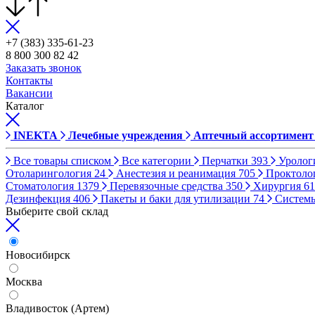
+7 (383) 335-61-23
8 800 300 82 42
Заказать звонок
Контакты
Вакансии
Каталог
INEKTA
Лечебные учреждения
Аптечный ассортимент
Все товары списком
Все категории
Перчатки
393
Уролог
Отоларингология
24
Анестезия и реанимация
705
Проктоло
Стоматология
1379
Перевязочные средства
350
Хирургия
61
Дезинфекция
406
Пакеты и баки для утилизации
74
Систем
Выберите свой склад
Новосибирск
Москва
Владивосток (Артем)