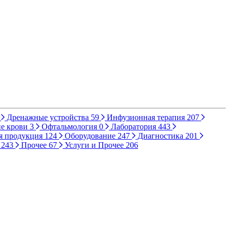
Дренажные устройства
59
Инфузионная терапия
207
е крови
3
Офтальмология
0
Лаборатория
443
я продукция
124
Оборудование
247
Диагностика
201
ы
243
Прочее
67
Услуги и Прочее
206