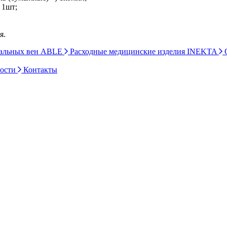
 1шт;
я.
ральных вен ABLE
Расходные медицинские изделия INEKTA
С
ности
Контакты