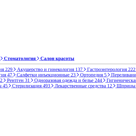
Стоматология
Салон красоты
ия
229
Акушерство и гинекология
137
Гастроэнтерология
222
гия
47
Салфетки инъекционные
23
Ортопедия
5
Переливани
2
Рентген
31
Одноразовая одежда и белье
244
Гигиеническа
ы
45
Стерилизация
493
Лекарственные средства
12
Шприц