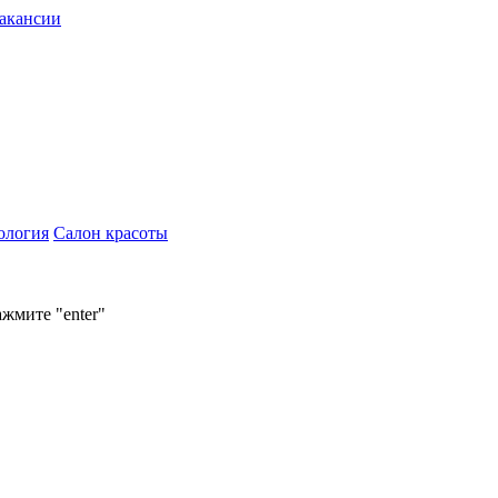
акансии
ология
Салон красоты
ажмите "enter"