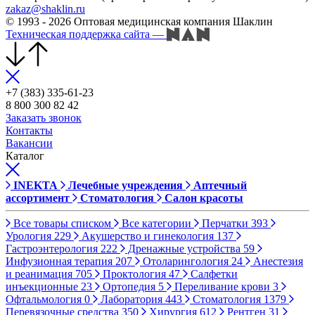
zakaz@shaklin.ru
© 1993 - 2026 Оптовая медицинская компания Шаклин
Техническая поддержка сайта
—
+7 (383) 335-61-23
8 800 300 82 42
Заказать звонок
Контакты
Вакансии
Каталог
INEKTA
Лечебные учреждения
Аптечный
ассортимент
Стоматология
Салон красоты
Все товары списком
Все категории
Перчатки
393
Урология
229
Акушерство и гинекология
137
Гастроэнтерология
222
Дренажные устройства
59
Инфузионная терапия
207
Отоларингология
24
Анестезия
и реанимация
705
Проктология
47
Салфетки
инъекционные
23
Ортопедия
5
Переливание крови
3
Офтальмология
0
Лаборатория
443
Стоматология
1379
Перевязочные средства
350
Хирургия
612
Рентген
31