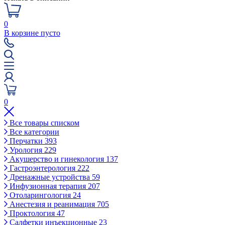
0
В корзине пусто
0
Все товары списком
Все категории
Перчатки
393
Урология
229
Акушерство и гинекология
137
Гастроэнтерология
222
Дренажные устройства
59
Инфузионная терапия
207
Отоларингология
24
Анестезия и реанимация
705
Проктология
47
Салфетки инъекционные
23