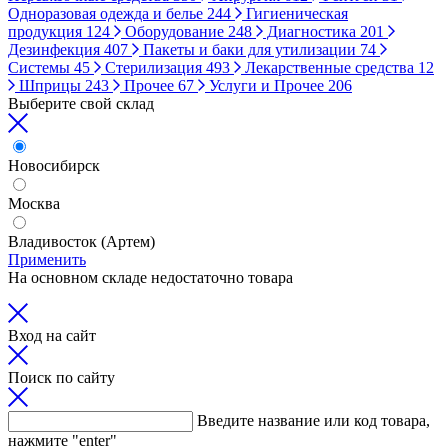
Одноразовая одежда и белье
244
Гигиеническая
продукция
124
Оборудование
248
Диагностика
201
Дезинфекция
407
Пакеты и баки для утилизации
74
Системы
45
Стерилизация
493
Лекарственные средства
12
Шприцы
243
Прочее
67
Услуги и Прочее
206
Выберите свой склад
Новосибирск
Москва
Владивосток (Артем)
Применить
На основном складе недостаточно товара
Вход на сайт
Поиск по сайту
Введите название или код товара,
нажмите "enter"