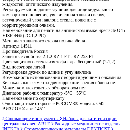
жидкостей, оптического излучения.
Регулируемый по длине заушник для индивидуального
комфортного ношения, увеличенная защита сверху,
регулируемый угол наклона стекла, ношение с
корригирующими очками.
Наименование для печати на английском языке Spectacle О45
VISION® (2С-1,2 PС)
Материал защитного стекла поликарбонат
Артикул 14511
Производитель Россия
Защитные свойства 2-1,2 RZ 1 FT - RZ 253 FT
Цвет защитного стекла-светофильтра бесцветный (2-1,2)
Вид носоупора литой
Регулировка дужек по длине и углу наклона
Возможность использования с корригирующими очками да
Бифокальные сегменты для коррекции зрения вблизи нет
Может комплектоваться обтюратором нет
Диапазон рабочих температур -5°C +55°C
Наименование по сертификату
Очки защитные открытые РОСОМЗ® модели: О45
ВИЗИОН® арт. 14511
Сшивающие инструменты
Наборы для катетеризации
центральных вен ABLE
Расходные медицинские изделия
INEKTA
Стоматологические материалы DENTKIST