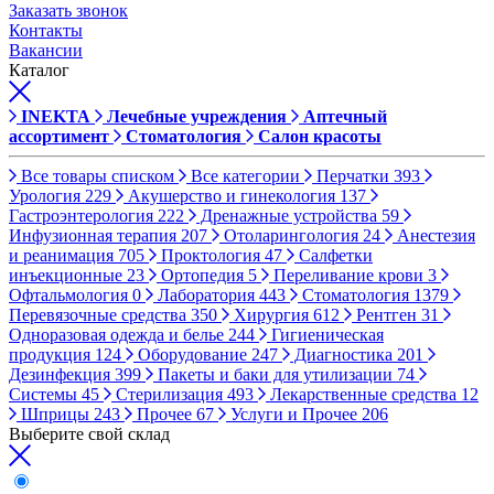
Заказать звонок
Контакты
Вакансии
Каталог
INEKTA
Лечебные учреждения
Аптечный
ассортимент
Стоматология
Салон красоты
Все товары списком
Все категории
Перчатки
393
Урология
229
Акушерство и гинекология
137
Гастроэнтерология
222
Дренажные устройства
59
Инфузионная терапия
207
Отоларингология
24
Анестезия
и реанимация
705
Проктология
47
Салфетки
инъекционные
23
Ортопедия
5
Переливание крови
3
Офтальмология
0
Лаборатория
443
Стоматология
1379
Перевязочные средства
350
Хирургия
612
Рентген
31
Одноразовая одежда и белье
244
Гигиеническая
продукция
124
Оборудование
247
Диагностика
201
Дезинфекция
399
Пакеты и баки для утилизации
74
Системы
45
Стерилизация
493
Лекарственные средства
12
Шприцы
243
Прочее
67
Услуги и Прочее
206
Выберите свой склад