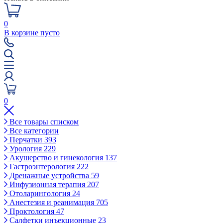
0
В корзине пусто
0
Все товары списком
Все категории
Перчатки
393
Урология
229
Акушерство и гинекология
137
Гастроэнтерология
222
Дренажные устройства
59
Инфузионная терапия
207
Отоларингология
24
Анестезия и реанимация
705
Проктология
47
Салфетки инъекционные
23