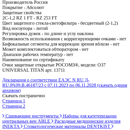
Производитель Россия
Покрытие - Абсолют
Защитные свойства
2С-1,2 RZ 1 FT - RZ 253 FT
Цвет защитного стекла-светофильтра - бесцветный (2-1,2)
Вид носоупора - литой
Регулировка дужек - по длине и углу наклона
Возможность использования с корригирующими очками - нет
Бифокальные сегменты для коррекции зрения вблизи - нет
Может комплектоваться обтюратором - нет
Диапазон рабочих температур - нет
Наименование по сертификату
Очки защитные открытые РОСОМЗ®, модели: О37
UNIVERSAL TITAN арт. 13711
Декларация о соответствии ЕАЭС N RU Д-
RU.РА09.В.46187/23 с 07.11.2023 по 06.11.2028 (скачать одним
архивом)
Скачать постранично
Страница 1
Страница 2
Сшивающие инструменты
Наборы для катетеризации
центральных вен ABLE
Расходные медицинские изделия
INEKTA
Стоматологические материалы DENTKIST