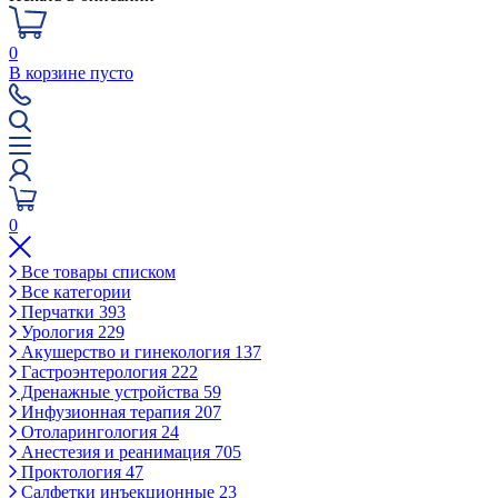
0
В корзине пусто
0
Все товары списком
Все категории
Перчатки
393
Урология
229
Акушерство и гинекология
137
Гастроэнтерология
222
Дренажные устройства
59
Инфузионная терапия
207
Отоларингология
24
Анестезия и реанимация
705
Проктология
47
Салфетки инъекционные
23