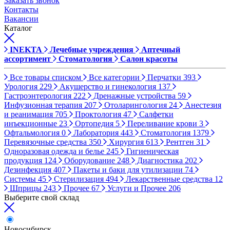
Заказать звонок
Контакты
Вакансии
Каталог
INEKTA
Лечебные учреждения
Аптечный
ассортимент
Стоматология
Салон красоты
Все товары списком
Все категории
Перчатки
393
Урология
229
Акушерство и гинекология
137
Гастроэнтерология
222
Дренажные устройства
59
Инфузионная терапия
207
Отоларингология
24
Анестезия
и реанимация
705
Проктология
47
Салфетки
инъекционные
23
Ортопедия
5
Переливание крови
3
Офтальмология
0
Лаборатория
443
Стоматология
1379
Перевязочные средства
350
Хирургия
613
Рентген
31
Одноразовая одежда и белье
245
Гигиеническая
продукция
124
Оборудование
248
Диагностика
202
Дезинфекция
407
Пакеты и баки для утилизации
74
Системы
45
Стерилизация
494
Лекарственные средства
12
Шприцы
243
Прочее
67
Услуги и Прочее
206
Выберите свой склад
Новосибирск