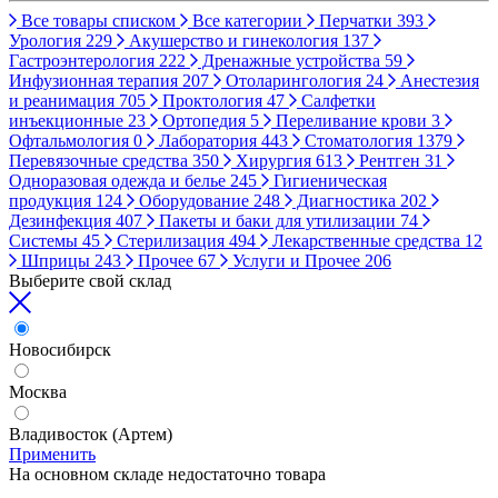
Все товары списком
Все категории
Перчатки
393
Урология
229
Акушерство и гинекология
137
Гастроэнтерология
222
Дренажные устройства
59
Инфузионная терапия
207
Отоларингология
24
Анестезия
и реанимация
705
Проктология
47
Салфетки
инъекционные
23
Ортопедия
5
Переливание крови
3
Офтальмология
0
Лаборатория
443
Стоматология
1379
Перевязочные средства
350
Хирургия
613
Рентген
31
Одноразовая одежда и белье
245
Гигиеническая
продукция
124
Оборудование
248
Диагностика
202
Дезинфекция
407
Пакеты и баки для утилизации
74
Системы
45
Стерилизация
494
Лекарственные средства
12
Шприцы
243
Прочее
67
Услуги и Прочее
206
Выберите свой склад
Новосибирск
Москва
Владивосток (Артем)
Применить
На основном складе недостаточно товара