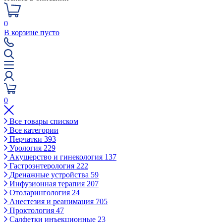
0
В корзине пусто
0
Все товары списком
Все категории
Перчатки
393
Урология
229
Акушерство и гинекология
137
Гастроэнтерология
222
Дренажные устройства
59
Инфузионная терапия
207
Отоларингология
24
Анестезия и реанимация
705
Проктология
47
Салфетки инъекционные
23