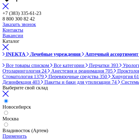
+7 (383) 335-61-23
8 800 300 82 42
Заказать звонок
Контакты
Вакансии
Каталог
INEKTA
Лечебные учреждения
Аптечный ассортимент
Все товары списком
Все категории
Перчатки
393
Уролог
Отоларингология
24
Анестезия и реанимация
705
Проктоло
Стоматология
1379
Перевязочные средства
350
Хирургия
61
Дезинфекция
403
Пакеты и баки для утилизации
74
Систем
Выберите свой склад
Новосибирск
Москва
Владивосток (Артем)
Применить