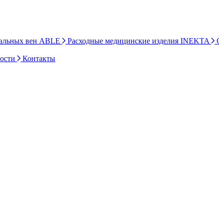
ральных вен ABLE
Расходные медицинские изделия INEKTA
С
ности
Контакты