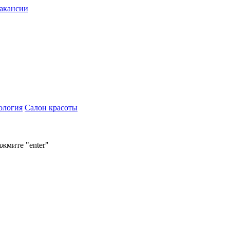
акансии
ология
Салон красоты
ажмите "enter"