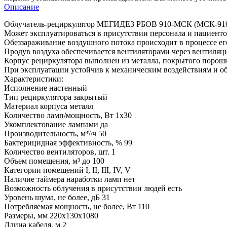
Описание
Облучатель-рециркулятор МЕГИДЕЗ РБОВ 910-МСК (МСК-910) п
Может эксплуатироваться в присутствии персонала и пациент
Обеззараживание воздушного потока происходит в процессе е
Продув воздуха обеспечивается вентиляторами через вентиляц
Корпус рециркулятора выполнен из металла, покрытого порош
При эксплуатации устойчив к механическим воздействиям и о
Характеристики:
Исполнение настенный
Тип рециркулятора закрытый
Материал корпуса металл
Количество ламп/мощность, Вт 1х30
Укомплектование лампами да
Производительность, м³\\ч 50
Бактерицидная эффективность, % 99
Количество вентиляторов, шт. 1
Объем помещения, м³ до 100
Категории помещений I, II, III, IV, V
Наличие таймера наработки ламп нет
Возможность облучения в присутствии людей есть
Уровень шума, не более, дБ 31
Потребляемая мощность, не более, Вт 110
Размеры, мм 220х130х1080
Длина кабеля, м 2