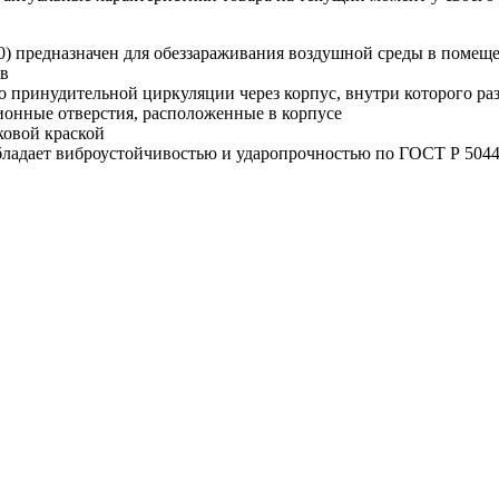
редназначен для обеззараживания воздушной среды в помещен
ов
го принудительной циркуляции через корпус, внутри которого 
ионные отверстия, расположенные в корпусе
ковой краской
бладает виброустойчивостью и ударопрочностью по ГОСТ Р 5044