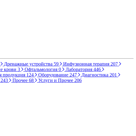
Дренажные устройства
59
Инфузионная терапия
207
е крови
3
Офтальмология
0
Лаборатория
446
я продукция
124
Оборудование
247
Диагностика
201
ы
243
Прочее
68
Услуги и Прочее
206