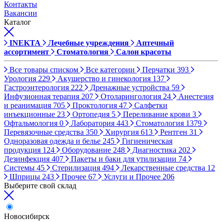
Контакты
Вакансии
Каталог
INEKTA
Лечебные учреждения
Аптечный
ассортимент
Стоматология
Салон красоты
Все товары списком
Все категории
Перчатки
393
Урология
229
Акушерство и гинекология
137
Гастроэнтерология
222
Дренажные устройства
59
Инфузионная терапия
207
Отоларингология
24
Анестезия
и реанимация
705
Проктология
47
Салфетки
инъекционные
23
Ортопедия
5
Переливание крови
3
Офтальмология
0
Лаборатория
443
Стоматология
1379
Перевязочные средства
350
Хирургия
613
Рентген
31
Одноразовая одежда и белье
245
Гигиеническая
продукция
124
Оборудование
248
Диагностика
202
Дезинфекция
407
Пакеты и баки для утилизации
74
Системы
45
Стерилизация
494
Лекарственные средства
12
Шприцы
243
Прочее
67
Услуги и Прочее
206
Выберите свой склад
Новосибирск