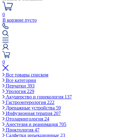
0
В корзине пусто
0
Все товары списком
Все категории
Перчатки
393
Урология
229
Акушерство и гинекология
137
Гастроэнтерология
222
Дренажные устройства
59
Инфузионная терапия
207
Отоларингология
24
Анестезия и реанимация
705
Проктология
47
Салфетки инъекционные
23