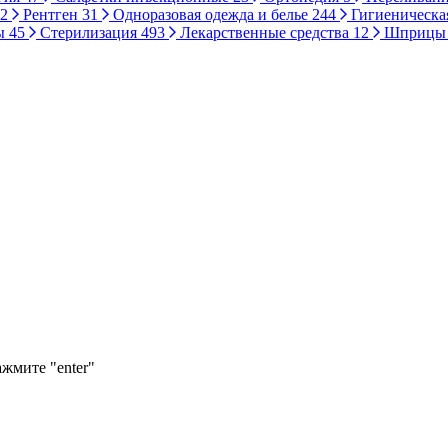
2
Рентген
31
Одноразовая одежда и белье
244
Гигиеническа
ы
45
Стерилизация
493
Лекарственные средства
12
Шприц
ажмите "enter"