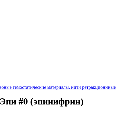
ебные гемостатические материалы, нити ретракционнные
Эпи #0 (эпинифрин)