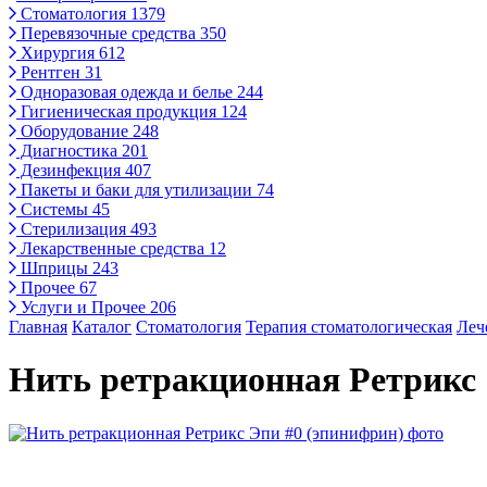
Стоматология
1379
Перевязочные средства
350
Хирургия
612
Рентген
31
Одноразовая одежда и белье
244
Гигиеническая продукция
124
Оборудование
248
Диагностика
201
Дезинфекция
407
Пакеты и баки для утилизации
74
Системы
45
Стерилизация
493
Лекарственные средства
12
Шприцы
243
Прочее
67
Услуги и Прочее
206
Главная
Каталог
Стоматология
Терапия стоматологическая
Леч
Нить ретракционная Ретрикс 