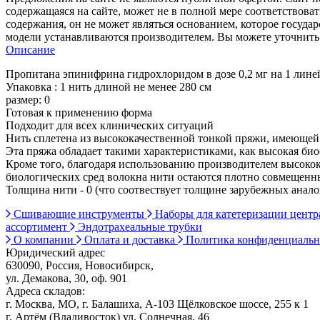
содержащаяся на сайте, может не в полной мере соответствоват
содержания, он не может являться основанием, которое госуда
модели устанавливаются производителем. Вы можете уточнить 
Описание
Пропитана эпинифрина гидрохлоридом в дозе 0,2 мг на 1 лин
Упаковка : 1 нить длиной не менее 280 см
размер: 0
Готовая к применению форма
Подходит для всех клинических ситуаций
Нить сплетена из высококачественной тонкой пряжи, имеющей
Эта пряжа обладает такими характеристиками, как высокая би
Кроме того, благодаря использованию производителем высокока
биологических сред волокна нити остаются плотно совмещенн
Толщина нити - 0 (что соотвествует толщине зарубежных аналог
Сшивающие инструменты
Наборы для катетеризации цент
ассортимент
Эндотрахеальные трубки
О компании
Оплата и доставка
Политика конфиденциаль
Юридический адрес
630090, Россия, Новосибирск,
ул. Демакова, 30, оф. 901
Адреса складов:
г. Москва, МО, г. Балашиха, А-103 Щёлковское шоссе, 255 к 1
г. Артём (Владивосток) ул. Солнечная, 46