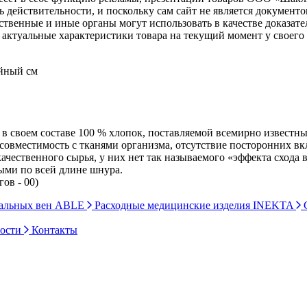
ь действительности, и поскольку сам сайт не является документ
рственные и иные органы могут использовать в качестве доказат
актуальные характеристики товара на текущий момент у своего
ейный см
 в своем составе 100 % хлопок, поставляемой всемирно известн
осовместимость с тканями организма, отсутствие посторонних в
чественного сырья, у них нет так называемого «эффекта схода в
ыми по всей длине шнура.
ов - 00)
ральных вен ABLE
Расходные медицинские изделия INEKTA
С
ности
Контакты