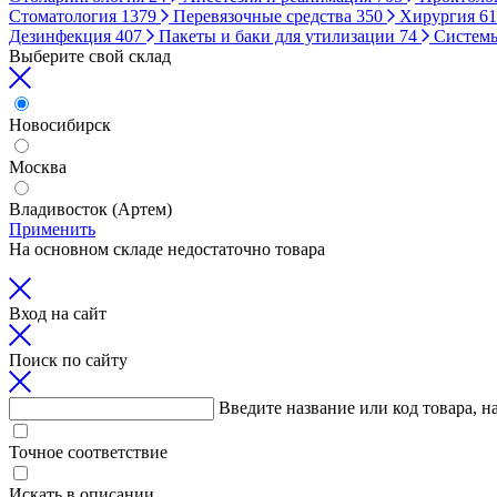
Стоматология
1379
Перевязочные средства
350
Хирургия
61
Дезинфекция
407
Пакеты и баки для утилизации
74
Систем
Выберите свой склад
Новосибирск
Москва
Владивосток (Артем)
Применить
На основном складе недостаточно товара
Вход на сайт
Поиск по сайту
Введите название или код товара, н
Точное соответствие
Искать в описании