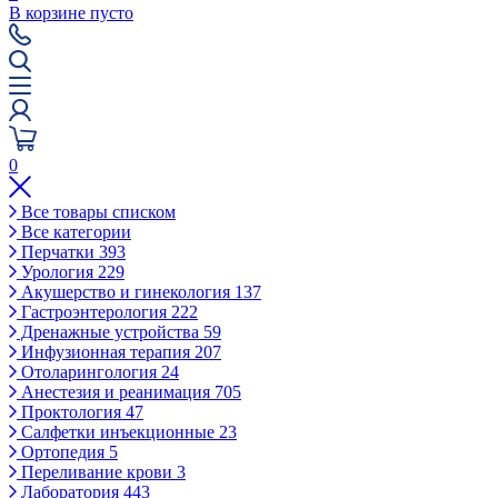
В корзине пусто
0
Все товары списком
Все категории
Перчатки
393
Урология
229
Акушерство и гинекология
137
Гастроэнтерология
222
Дренажные устройства
59
Инфузионная терапия
207
Отоларингология
24
Анестезия и реанимация
705
Проктология
47
Салфетки инъекционные
23
Ортопедия
5
Переливание крови
3
Лаборатория
443