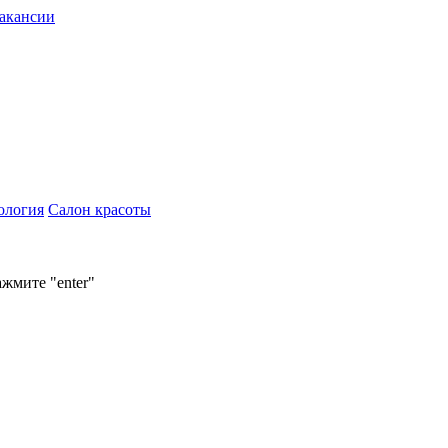
акансии
ология
Салон красоты
ажмите "enter"