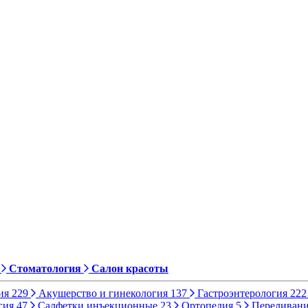
Стоматология
Салон красоты
ия
229
Акушерство и гинекология
137
Гастроэнтерология
222
гия
47
Салфетки инъекционные
23
Ортопедия
5
Переливани