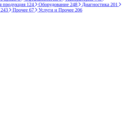
я продукция
124
Оборудование
248
Диагностика
201
ы
243
Прочее
67
Услуги и Прочее
206