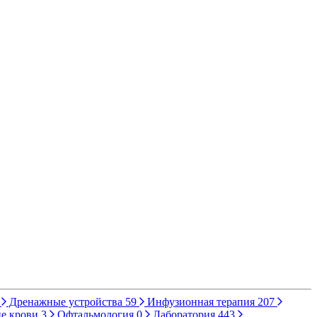
Дренажные устройства
59
Инфузионная терапия
207
е крови
3
Офтальмология
0
Лаборатория
443