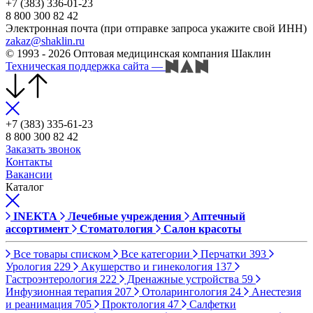
+7 (383) 336-01-23
8 800 300 82 42
Электронная почта (при отправке запроса укажите свой ИНН)
zakaz@shaklin.ru
© 1993 - 2026 Оптовая медицинская компания Шаклин
Техническая поддержка сайта
—
+7 (383) 335-61-23
8 800 300 82 42
Заказать звонок
Контакты
Вакансии
Каталог
INEKTA
Лечебные учреждения
Аптечный
ассортимент
Стоматология
Салон красоты
Все товары списком
Все категории
Перчатки
393
Урология
229
Акушерство и гинекология
137
Гастроэнтерология
222
Дренажные устройства
59
Инфузионная терапия
207
Отоларингология
24
Анестезия
и реанимация
705
Проктология
47
Салфетки