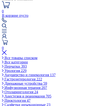
0
В корзине пусто
0
Все товары списком
Все категории
Перчатки
393
Урология
229
Акушерство и гинекология
137
Гастроэнтерология
222
Дренажные устройства
59
Инфузионная терапия
207
Отоларингология
24
Анестезия и реанимация
705
Проктология
47
Салфетки инъекционные
23