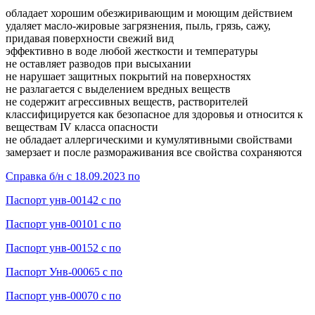
обладает хорошим обезжиривающим и моющим действием
удаляет масло-жировые загрязнения, пыль, грязь, сажу,
придавая поверхности свежий вид
эффективно в воде любой жесткости и температуры
не оставляет разводов при высыхании
не нарушает защитных покрытий на поверхностях
не разлагается с выделением вредных веществ
не содержит агрессивных веществ, растворителей
классифицируется как безопасное для здоровья и относится к
веществам IV класса опасности
не обладает аллергическими и кумулятивными свойствами
замерзает и после размораживания все свойства сохраняются
Справка б/н с 18.09.2023 по
Паспорт унв-00142 с по
Паспорт унв-00101 с по
Паспорт унв-00152 с по
Паспорт Унв-00065 с по
Паспорт унв-00070 с по