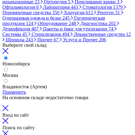
инъекционные
23
Ортопедия
5
Переливание крови
3
Офтальмология
0
Лаборатория
443
Стоматология
1379
Перевязочные средства
350
Хирургия
613
Рентген
31
Одноразовая одежда и белье
245
Гигиеническая
продукция
124
Оборудование
248
Диагностика
202
Дезинфекция
407
Пакеты и баки для утилизации
74
Системы
45
Стерилизация
494
Лекарственные средства
12
Шприцы
243
Прочее
67
Услуги и Прочее
206
Выберите свой склад
Новосибирск
Москва
Владивосток (Артем)
Применить
На основном складе недостаточно товара
Вход на сайт
Поиск по сайту