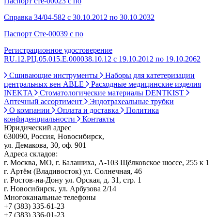
Паспорт сте-00023 с по
Справка 34/04-582 с 30.10.2012 по 30.10.2032
Паспорт Сте-00039 с по
Регистрационное удостоверение
RU.12.РЦ.05.015.Е.000038.10.12 с 19.10.2012 по 19.10.2062
Сшивающие инструменты
Наборы для катетеризации
центральных вен ABLE
Расходные медицинские изделия
INEKTA
Стоматологические материалы DENTKIST
Аптечный ассортимент
Эндотрахеальные трубки
О компании
Оплата и доставка
Политика
конфиденциальности
Контакты
Юридический адрес
630090, Россия, Новосибирск,
ул. Демакова, 30, оф. 901
Адреса складов:
г. Москва, МО, г. Балашиха, А-103 Щёлковское шоссе, 255 к 1
г. Артём (Владивосток) ул. Солнечная, 46
г. Ростов-на-Дону ул. Орская, д. 31, стр. 1
г. Новосибирск, ул. Арбузова 2/14
Многоканальные телефоны
+7 (383) 335-61-23
+7 (383) 336-01-23