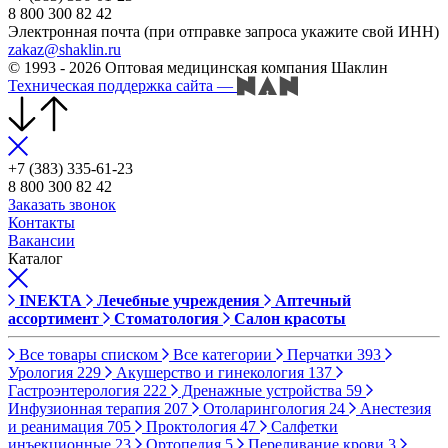
8 800 300 82 42
Электронная почта (при отправке запроса укажите свой ИНН)
zakaz@shaklin.ru
© 1993 - 2026 Оптовая медицинская компания Шаклин
Техническая поддержка сайта
—
+7 (383) 335-61-23
8 800 300 82 42
Заказать звонок
Контакты
Вакансии
Каталог
INEKTA
Лечебные учреждения
Аптечный
ассортимент
Стоматология
Салон красоты
Все товары списком
Все категории
Перчатки
393
Урология
229
Акушерство и гинекология
137
Гастроэнтерология
222
Дренажные устройства
59
Инфузионная терапия
207
Отоларингология
24
Анестезия
и реанимация
705
Проктология
47
Салфетки
инъекционные
23
Ортопедия
5
Переливание крови
3