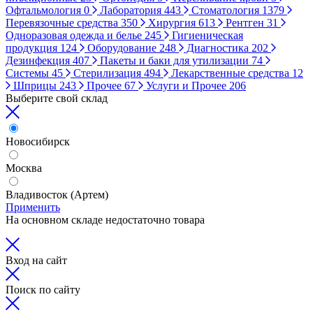
Офтальмология
0
Лаборатория
443
Стоматология
1379
Перевязочные средства
350
Хирургия
613
Рентген
31
Одноразовая одежда и белье
245
Гигиеническая
продукция
124
Оборудование
248
Диагностика
202
Дезинфекция
407
Пакеты и баки для утилизации
74
Системы
45
Стерилизация
494
Лекарственные средства
12
Шприцы
243
Прочее
67
Услуги и Прочее
206
Выберите свой склад
Новосибирск
Москва
Владивосток (Артем)
Применить
На основном складе недостаточно товара
Вход на сайт
Поиск по сайту