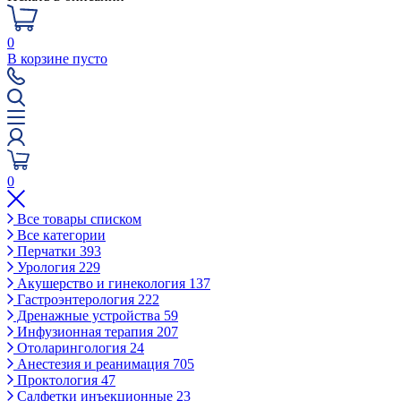
0
В корзине пусто
0
Все товары списком
Все категории
Перчатки
393
Урология
229
Акушерство и гинекология
137
Гастроэнтерология
222
Дренажные устройства
59
Инфузионная терапия
207
Отоларингология
24
Анестезия и реанимация
705
Проктология
47
Салфетки инъекционные
23