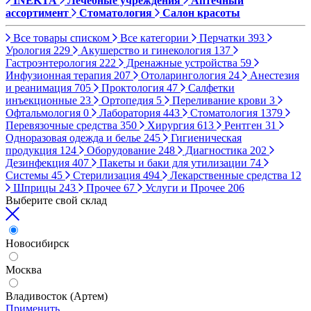
INEKTA
Лечебные учреждения
Аптечный
ассортимент
Стоматология
Салон красоты
Все товары списком
Все категории
Перчатки
393
Урология
229
Акушерство и гинекология
137
Гастроэнтерология
222
Дренажные устройства
59
Инфузионная терапия
207
Отоларингология
24
Анестезия
и реанимация
705
Проктология
47
Салфетки
инъекционные
23
Ортопедия
5
Переливание крови
3
Офтальмология
0
Лаборатория
443
Стоматология
1379
Перевязочные средства
350
Хирургия
613
Рентген
31
Одноразовая одежда и белье
245
Гигиеническая
продукция
124
Оборудование
248
Диагностика
202
Дезинфекция
407
Пакеты и баки для утилизации
74
Системы
45
Стерилизация
494
Лекарственные средства
12
Шприцы
243
Прочее
67
Услуги и Прочее
206
Выберите свой склад
Новосибирск
Москва
Владивосток (Артем)
Применить