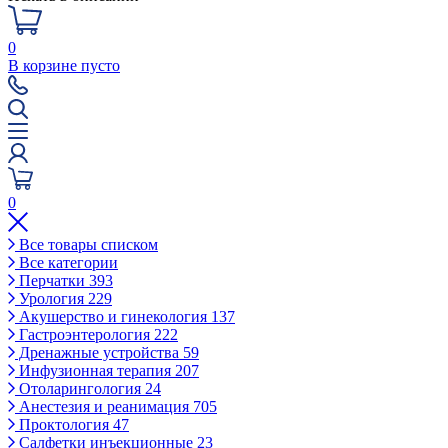
0
В корзине пусто
0
Все товары списком
Все категории
Перчатки
393
Урология
229
Акушерство и гинекология
137
Гастроэнтерология
222
Дренажные устройства
59
Инфузионная терапия
207
Отоларингология
24
Анестезия и реанимация
705
Проктология
47
Салфетки инъекционные
23