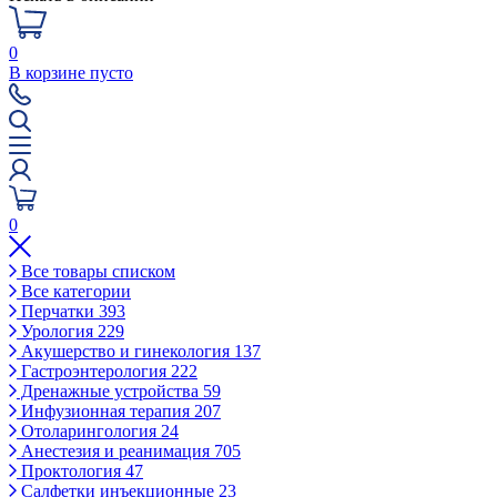
0
В корзине пусто
0
Все товары списком
Все категории
Перчатки
393
Урология
229
Акушерство и гинекология
137
Гастроэнтерология
222
Дренажные устройства
59
Инфузионная терапия
207
Отоларингология
24
Анестезия и реанимация
705
Проктология
47
Салфетки инъекционные
23