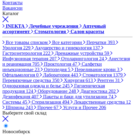
Контакты
Вакансии
Каталог
INEKTA
Лечебные учреждения
Аптечный
ассортимент
Стоматология
Салон красоты
Все товары списком
Все категории
Перчатки
393
Урология
229
Акушерство и гинекология
137
Гастроэнтерология
222
Дренажные устройства
59
Инфузионная терапия
207
Отоларингология
24
Анестезия
и реанимация
705
Проктология
47
Салфетки
инъекционные
23
Ортопедия
5
Переливание крови
3
Офтальмология
0
Лаборатория
443
Стоматология
1379
Перевязочные средства
350
Хирургия
613
Рентген
31
Одноразовая одежда и белье
245
Гигиеническая
продукция
124
Оборудование
248
Диагностика
202
Дезинфекция
407
Пакеты и баки для утилизации
74
Системы
45
Стерилизация
494
Лекарственные средства
12
Шприцы
243
Прочее
67
Услуги и Прочее
206
Выберите свой склад
Новосибирск