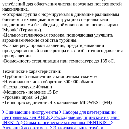
углублений для облегчения чистки наружных поверхностей
наконечника.
•Роторная группа с нормируемым в динамике радиальным
биением и входящими в конструкцию специальными
подшипниками без ободка дюймового исполнения фирмы
'Myonic' (Германия).
•Цельнометаллическая головка, позволяющая улучшить
аэродинамические свойства турбины.
•Клапан регулировки давления, предотвращающий
преждевременный износ ротора из-за избыточного давления
при вращении.
•Возможность стерилизации при температуре до 135 оС.
Технические характеристики:
•Турбинный наконечник с кнопочным зажимом
•Номинально число оборотов: 300 000 об/мин.
•Расход воздуха: 40л/мин
•Мощность - не менее 15 Вт
•Уровень шума: 64 дБа
•Типы присоединений: 4-х канальный MIDWEST (M4)
Сшивающие инструменты
Наборы для катетеризации
центральных вен ABLE
Расходные медицинские изделия
INEKTA
Стоматологические материалы DENTKIST
Аптечный ассортимент
Эндотрахеальные трубки