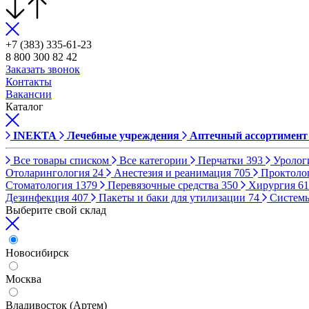
+7 (383) 335-61-23
8 800 300 82 42
Заказать звонок
Контакты
Вакансии
Каталог
INEKTA
Лечебные учреждения
Аптечный ассортимент
Все товары списком
Все категории
Перчатки
393
Уролог
Отоларингология
24
Анестезия и реанимация
705
Проктоло
Стоматология
1379
Перевязочные средства
350
Хирургия
61
Дезинфекция
407
Пакеты и баки для утилизации
74
Систем
Выберите свой склад
Новосибирск
Москва
Владивосток (Артем)