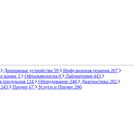
Дренажные устройства
59
Инфузионная терапия
207
е крови
3
Офтальмология
0
Лаборатория
443
я продукция
124
Оборудование
248
Диагностика
202
ы
243
Прочее
67
Услуги и Прочее
206