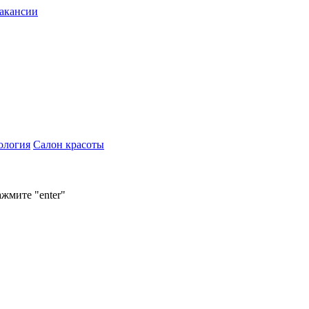
акансии
ология
Салон красоты
ажмите "enter"