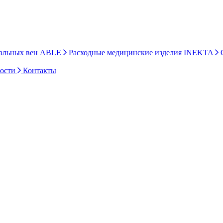
ральных вен ABLE
Расходные медицинские изделия INEKTA
С
ности
Контакты