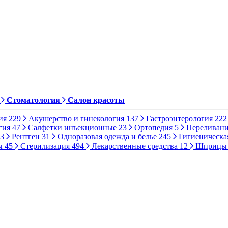
Стоматология
Салон красоты
ия
229
Акушерство и гинекология
137
Гастроэнтерология
222
гия
47
Салфетки инъекционные
23
Ортопедия
5
Переливани
3
Рентген
31
Одноразовая одежда и белье
245
Гигиеническа
ы
45
Стерилизация
494
Лекарственные средства
12
Шприц