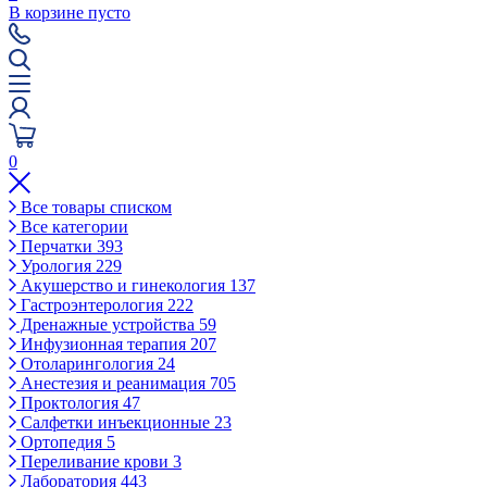
В корзине пусто
0
Все товары списком
Все категории
Перчатки
393
Урология
229
Акушерство и гинекология
137
Гастроэнтерология
222
Дренажные устройства
59
Инфузионная терапия
207
Отоларингология
24
Анестезия и реанимация
705
Проктология
47
Салфетки инъекционные
23
Ортопедия
5
Переливание крови
3
Лаборатория
443