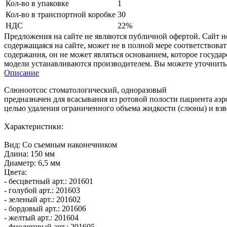
Кол-во в упаковке
1
Кол-во в транспортной коробке
30
НДС
22%
Предложения на сайте не являются публичной офертой. Сайт 
содержащаяся на сайте, может не в полной мере соответствоват
содержания, он не может являться основанием, которое госуда
модели устанавливаются производителем. Вы можете уточнить 
Описание
Слюноотсос стоматологический, одноразовый
предназначен для всасывания из ротовой полости пациента аэ
целью удаления ограниченного объема жидкости (слюны) и взве
Характеристики:
Вид: Со съемным наконечником
Длина: 150 мм
Диаметр: 6,5 мм
Цвета:
- бесцветный арт.: 201601
- голубой арт.: 201603
- зеленый арт.: 201602
- бордовый арт.: 201606
- желтый арт.: 201604
- фиолетовый арт.: 201605