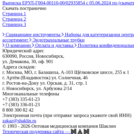
Выписка ЕРУЛ-Г004-00110-00/02935854 с 05.06.2024 по (скачат
Скачать постранично
Страница 1
Страница 2
Страница 3
Сшивающие инструменты
Наборы для катетеризации цент
ассортимент
Эндотрахеальные трубки
О компании
Оплата и доставка
Политика конфиденциаль
Юридический адрес
630090, Россия, Новосибирск,
ул. Демакова, 30, оф. 901
Адреса складов:
г. Москва, МО, г. Балашиха, А-103 Щёлковское шоссе, 255 к 1
г. Артём (Владивосток) ул. Солнечная, 46
г. Ростов-на-Дону ул. Орская, д. 31, стр. 1
г. Новосибирск, ул. Арбузова 2/14
Многоканальные телефоны
+7 (383) 335-61-23
+7 (383) 336-01-23
8 800 300 82 42
Электронная почта (при отправке запроса укажите свой ИНН)
zakaz@shaklin.ru
© 1993 - 2026 Оптовая медицинская компания Шаклин
Техническая поддержка сайта
—