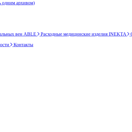
ь одним архивом)
ральных вен ABLE
Расходные медицинские изделия INEKTA
С
ности
Контакты