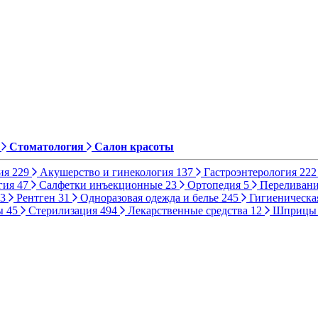
Стоматология
Салон красоты
ия
229
Акушерство и гинекология
137
Гастроэнтерология
222
гия
47
Салфетки инъекционные
23
Ортопедия
5
Переливани
3
Рентген
31
Одноразовая одежда и белье
245
Гигиеническа
ы
45
Стерилизация
494
Лекарственные средства
12
Шприц