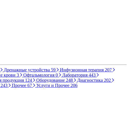
Дренажные устройства
59
Инфузионная терапия
207
е крови
3
Офтальмология
0
Лаборатория
443
я продукция
124
Оборудование
248
Диагностика
202
ы
243
Прочее
67
Услуги и Прочее
206