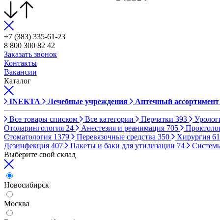
+7 (383) 335-61-23
8 800 300 82 42
Заказать звонок
Контакты
Вакансии
Каталог
INEKTA
Лечебные учреждения
Аптечный ассортимент
Все товары списком
Все категории
Перчатки
393
Уролог
Отоларингология
24
Анестезия и реанимация
705
Проктоло
Стоматология
1379
Перевязочные средства
350
Хирургия
61
Дезинфекция
407
Пакеты и баки для утилизации
74
Систем
Выберите свой склад
Новосибирск
Москва