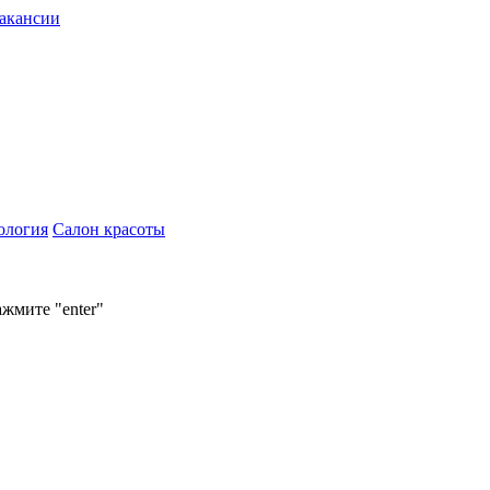
акансии
ология
Салон красоты
ажмите "enter"