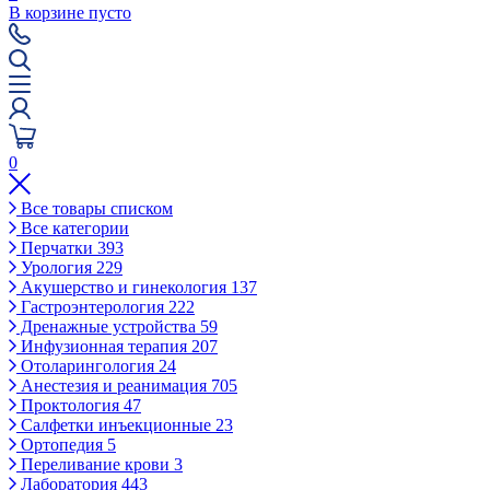
В корзине пусто
0
Все товары списком
Все категории
Перчатки
393
Урология
229
Акушерство и гинекология
137
Гастроэнтерология
222
Дренажные устройства
59
Инфузионная терапия
207
Отоларингология
24
Анестезия и реанимация
705
Проктология
47
Салфетки инъекционные
23
Ортопедия
5
Переливание крови
3
Лаборатория
443