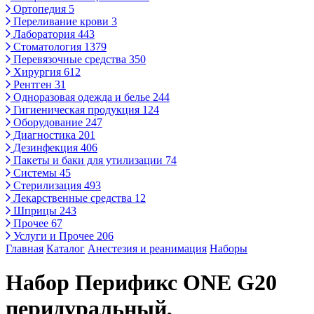
Ортопедия
5
Переливание крови
3
Лаборатория
443
Стоматология
1379
Перевязочные средства
350
Хирургия
612
Рентген
31
Одноразовая одежда и белье
244
Гигиеническая продукция
124
Оборудование
247
Диагностика
201
Дезинфекция
406
Пакеты и баки для утилизации
74
Системы
45
Стерилизация
493
Лекарственные средства
12
Шприцы
243
Прочее
67
Услуги и Прочее
206
Главная
Каталог
Анестезия и реанимация
Наборы
Набор Перификс ONE G20
перидуральный,