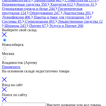
Офтальмология
0
Лаборатория
443
Стоматология
1379
Перевязочные средства
350
Хирургия
612
Рентген
31
Одноразовая одежда и белье
244
Гигиеническая
продукция
124
Оборудование
247
Диагностика
201
Дезинфекция
406
Пакеты и баки для утилизации
74
Системы
45
Стерилизация
493
Лекарственные средства
12
Шприцы
243
Прочее
67
Услуги и Прочее
206
Выберите свой склад
Новосибирск
Москва
Владивосток (Артем)
Применить
На основном складе недостаточно товара
Вход на сайт
Поиск по сайту
Введите название или код товара,