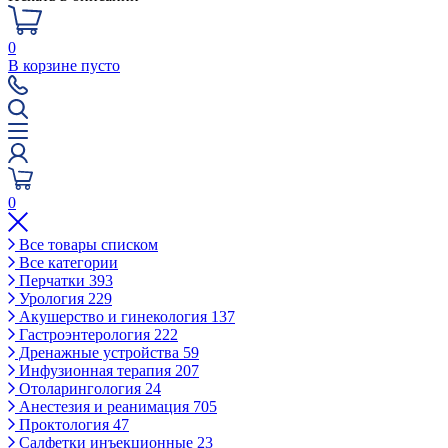
0
В корзине пусто
0
Все товары списком
Все категории
Перчатки
393
Урология
229
Акушерство и гинекология
137
Гастроэнтерология
222
Дренажные устройства
59
Инфузионная терапия
207
Отоларингология
24
Анестезия и реанимация
705
Проктология
47
Салфетки инъекционные
23