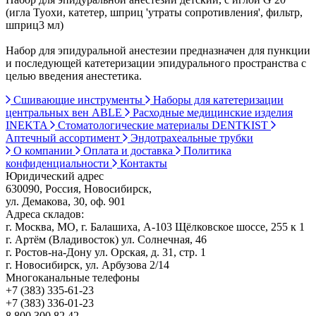
(игла Туохи, катетер, шприц 'утраты сопротивления', фильтр,
шприц3 мл)
Набор для эпидуральной анестезии предназначен для пункции
и последующей катетеризации эпидурального пространства с
целью введения анестетика.
Сшивающие инструменты
Наборы для катетеризации
центральных вен ABLE
Расходные медицинские изделия
INEKTA
Стоматологические материалы DENTKIST
Аптечный ассортимент
Эндотрахеальные трубки
О компании
Оплата и доставка
Политика
конфиденциальности
Контакты
Юридический адрес
630090, Россия, Новосибирск,
ул. Демакова, 30, оф. 901
Адреса складов:
г. Москва, МО, г. Балашиха, А-103 Щёлковское шоссе, 255 к 1
г. Артём (Владивосток) ул. Солнечная, 46
г. Ростов-на-Дону ул. Орская, д. 31, стр. 1
г. Новосибирск, ул. Арбузова 2/14
Многоканальные телефоны
+7 (383) 335-61-23
+7 (383) 336-01-23
8 800 300 82 42