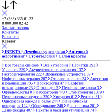
+7 (383) 335-61-23
8 800 300 82 42
Заказать звонок
Контакты
Вакансии
Каталог
INEKTA
Лечебные учреждения
Аптечный
ассортимент
Стоматология
Салон красоты
Все товары списком
Все категории
Перчатки
393
Урология
229
Акушерство и гинекология
137
Гастроэнтерология
222
Дренажные устройства
59
Инфузионная терапия
207
Отоларингология
24
Анестезия
и реанимация
705
Проктология
47
Салфетки
инъекционные
23
Ортопедия
5
Переливание крови
3
Офтальмология
0
Лаборатория
443
Стоматология
1379
Перевязочные средства
350
Хирургия
612
Рентген
31
Одноразовая одежда и белье
244
Гигиеническая
продукция
124
Оборудование
248
Диагностика
201
Дезинфекция
407
Пакеты и баки для утилизации
74