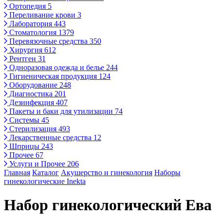
Ортопедия
5
Переливание крови
3
Лаборатория
443
Стоматология
1379
Перевязочные средства
350
Хирургия
612
Рентген
31
Одноразовая одежда и белье
244
Гигиеническая продукция
124
Оборудование
248
Диагностика
201
Дезинфекция
407
Пакеты и баки для утилизации
74
Системы
45
Стерилизация
493
Лекарственные средства
12
Шприцы
243
Прочее
67
Услуги и Прочее
206
Главная
Каталог
Акушерство и гинекология
Наборы
гинекологические Inekta
Набор гинекологический Ева