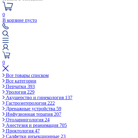
0
В корзине пусто
0
Все товары списком
Все категории
Перчатки
393
Урология
229
Акушерство и гинекология
137
Гастроэнтерология
222
Дренажные устройства
59
Инфузионная терапия
207
Отоларингология
24
Анестезия и реанимация
705
Проктология
47
Салфетки инъекционные
23