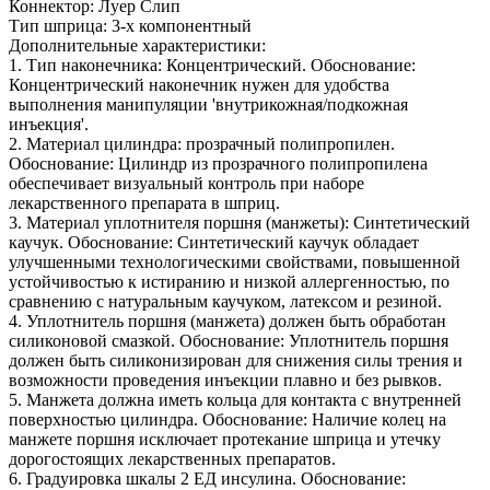
Коннектор: Луер Слип
Тип шприца: 3-х компонентный
Дополнительные характеристики:
1. Тип наконечника: Концентрический. Обоснование:
Концентрический наконечник нужен для удобства
выполнения манипуляции 'внутрикожная/подкожная
инъекция'.
2. Материал цилиндра: прозрачный полипропилен.
Обоснование: Цилиндр из прозрачного полипропилена
обеспечивает визуальный контроль при наборе
лекарственного препарата в шприц.
3. Материал уплотнителя поршня (манжеты): Синтетический
каучук. Обоснование: Синтетический каучук обладает
улучшенными технологическими свойствами, повышенной
устойчивостью к истиранию и низкой аллергенностью, по
сравнению с натуральным каучуком, латексом и резиной.
4. Уплотнитель поршня (манжета) должен быть обработан
силиконовой смазкой. Обоснование: Уплотнитель поршня
должен быть силиконизирован для снижения силы трения и
возможности проведения инъекции плавно и без рывков.
5. Манжета должна иметь кольца для контакта с внутренней
поверхностью цилиндра. Обоснование: Наличие колец на
манжете поршня исключает протекание шприца и утечку
дорогостоящих лекарственных препаратов.
6. Градуировка шкалы 2 EД инсулина. Обоснование: