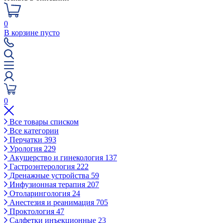
0
В корзине пусто
0
Все товары списком
Все категории
Перчатки
393
Урология
229
Акушерство и гинекология
137
Гастроэнтерология
222
Дренажные устройства
59
Инфузионная терапия
207
Отоларингология
24
Анестезия и реанимация
705
Проктология
47
Салфетки инъекционные
23