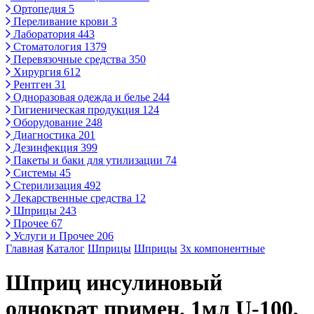
Ортопедия
5
Переливание крови
3
Лаборатория
443
Стоматология
1379
Перевязочные средства
350
Хирургия
612
Рентген
31
Одноразовая одежда и белье
244
Гигиеническая продукция
124
Оборудование
248
Диагностика
201
Дезинфекция
399
Пакеты и баки для утилизации
74
Системы
45
Стерилизация
492
Лекарственные средства
12
Шприцы
243
Прочее
67
Услуги и Прочее
206
Главная
Каталог
Шприцы
Шприцы
3х компонентные
Шприц инсулиновый
однократ примен. 1мл U-100,