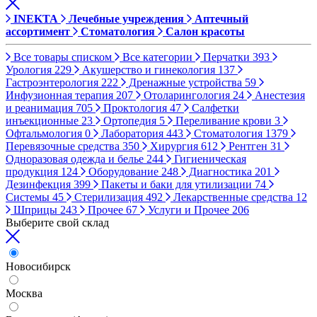
INEKTA
Лечебные учреждения
Аптечный
ассортимент
Стоматология
Салон красоты
Все товары списком
Все категории
Перчатки
393
Урология
229
Акушерство и гинекология
137
Гастроэнтерология
222
Дренажные устройства
59
Инфузионная терапия
207
Отоларингология
24
Анестезия
и реанимация
705
Проктология
47
Салфетки
инъекционные
23
Ортопедия
5
Переливание крови
3
Офтальмология
0
Лаборатория
443
Стоматология
1379
Перевязочные средства
350
Хирургия
612
Рентген
31
Одноразовая одежда и белье
244
Гигиеническая
продукция
124
Оборудование
248
Диагностика
201
Дезинфекция
399
Пакеты и баки для утилизации
74
Системы
45
Стерилизация
492
Лекарственные средства
12
Шприцы
243
Прочее
67
Услуги и Прочее
206
Выберите свой склад
Новосибирск
Москва