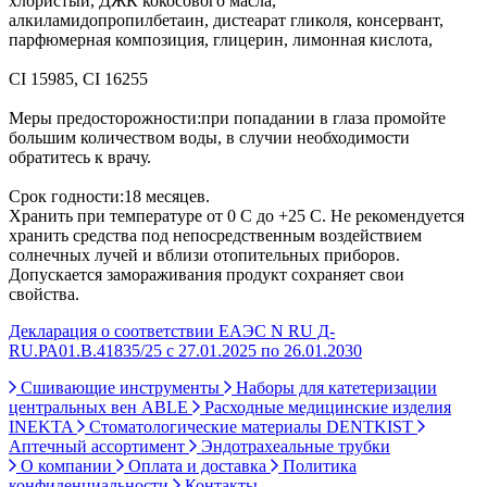
хлористый, ДЖК кокосового масла,
алкиламидопропилбетаин, дистеарат гликоля, консервант,
парфюмерная композиция, глицерин, лимонная кислота,
CI 15985, CI 16255
Меры предосторожности:при попадании в глаза промойте
большим количеством воды, в случии необходимости
обратитесь к врачу.
Срок годности:18 месяцев.
Хранить при температуре от 0 С до +25 С. Не рекомендуется
хранить средства под непосредственным воздействием
солнечных лучей и вблизи отопительных приборов.
Допускается замораживания продукт сохраняет свои
свойства.
Декларация о соответствии ЕАЭС N RU Д-
RU.РА01.В.41835/25 с 27.01.2025 по 26.01.2030
Сшивающие инструменты
Наборы для катетеризации
центральных вен ABLE
Расходные медицинские изделия
INEKTA
Стоматологические материалы DENTKIST
Аптечный ассортимент
Эндотрахеальные трубки
О компании
Оплата и доставка
Политика
конфиденциальности
Контакты