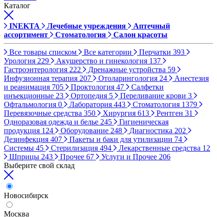
Каталог
INEKTA
Лечебные учреждения
Аптечный
ассортимент
Стоматология
Салон красоты
Все товары списком
Все категории
Перчатки
393
Урология
229
Акушерство и гинекология
137
Гастроэнтерология
222
Дренажные устройства
59
Инфузионная терапия
207
Отоларингология
24
Анестезия
и реанимация
705
Проктология
47
Салфетки
инъекционные
23
Ортопедия
5
Переливание крови
3
Офтальмология
0
Лаборатория
443
Стоматология
1379
Перевязочные средства
350
Хирургия
613
Рентген
31
Одноразовая одежда и белье
245
Гигиеническая
продукция
124
Оборудование
248
Диагностика
202
Дезинфекция
407
Пакеты и баки для утилизации
74
Системы
45
Стерилизация
494
Лекарственные средства
12
Шприцы
243
Прочее
67
Услуги и Прочее
206
Выберите свой склад
Новосибирск
Москва