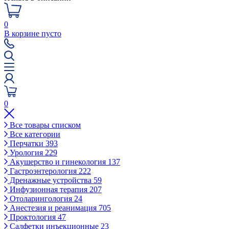
0
В корзине пусто
0
Все товары списком
Все категории
Перчатки
393
Урология
229
Акушерство и гинекология
137
Гастроэнтерология
222
Дренажные устройства
59
Инфузионная терапия
207
Отоларингология
24
Анестезия и реанимация
705
Проктология
47
Салфетки инъекционные
23