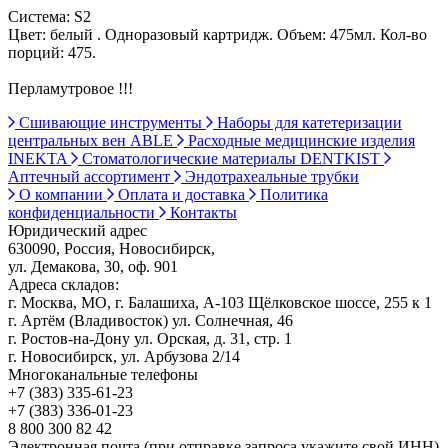
Система: S2
Цвет: белый . Одноразовый картридж. Объем: 475мл. Кол-во
порций: 475.
Перламутровое !!!
Сшивающие инструменты
Наборы для катетеризации
центральных вен ABLE
Расходные медицинские изделия
INEKTA
Стоматологические материалы DENTKIST
Аптечный ассортимент
Эндотрахеальные трубки
О компании
Оплата и доставка
Политика
конфиденциальности
Контакты
Юридический адрес
630090, Россия, Новосибирск,
ул. Демакова, 30, оф. 901
Адреса складов:
г. Москва, МО, г. Балашиха, А-103 Щёлковское шоссе, 255 к 1
г. Артём (Владивосток) ул. Солнечная, 46
г. Ростов-на-Дону ул. Орская, д. 31, стр. 1
г. Новосибирск, ул. Арбузова 2/14
Многоканальные телефоны
+7 (383) 335-61-23
+7 (383) 336-01-23
8 800 300 82 42
Электронная почта (при отправке запроса укажите свой ИНН)