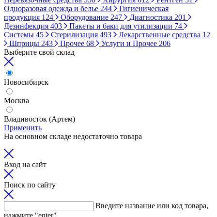
Одноразовая одежда и белье
244
Гигиеническая
продукция
124
Оборудование
247
Диагностика
201
Дезинфекция
403
Пакеты и баки для утилизации
74
Системы
45
Стерилизация
493
Лекарственные средства
12
Шприцы
243
Прочее
68
Услуги и Прочее
206
Выберите свой склад
Новосибирск
Москва
Владивосток (Артем)
Применить
На основном складе недостаточно товара
Вход на сайт
Поиск по сайту
Введите название или код товара,
нажмите "enter"