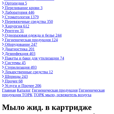
Ортопедия
5
Переливание крови
3
Лаборатория
446
Стоматология
1379
Перевязочные средства
350
Хирургия
612
Рентген
31
Одноразовая одежда и белье
244
Гигиеническая продукция
124
Оборудование
247
Диагностика
201
Дезинфекция
403
Пакеты и баки для утилизации
74
Системы
45
Стерилизация
493
Лекарственные средства
12
Шприцы
243
Прочее
68
Услуги и Прочее
206
Главная
Каталог
Гигиеническая продукция
Гигиеническая
продукция ТОРК
ТОРК мыло, освежитель воздуха
Мыло жид. в картридже