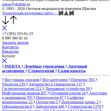
zakaz@shaklin.ru
© 1993 - 2026 Оптовая медицинская компания Шаклин
Техническая поддержка сайта
—
+7 (383) 335-61-23
8 800 300 82 42
Заказать звонок
Контакты
Вакансии
Каталог
INEKTA
Лечебные учреждения
Аптечный
ассортимент
Стоматология
Салон красоты
Все товары списком
Все категории
Перчатки
393
Урология
229
Акушерство и гинекология
137
Гастроэнтерология
221
Дренажные устройства
59
Инфузионная терапия
207
Отоларингология
24
Анестезия
и реанимация
705
Проктология
47
Салфетки
инъекционные
23
Ортопедия
5
Переливание крови
3
Офтальмология
0
Лаборатория
446
Стоматология
1379
Перевязочные средства
350
Хирургия
612
Рентген
31