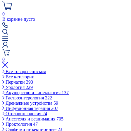
0
В корзине пусто
0
Все товары списком
Все категории
Перчатки
393
Урология
229
Акушерство и гинекология
137
Гастроэнтерология
222
Дренажные устройства
59
Инфузионная терапия
207
Отоларингология
24
Анестезия и реанимация
705
Проктология
47
Салфетки инъекционные
23