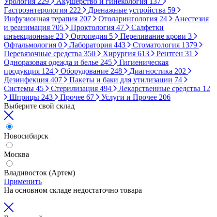
Урология
229
Акушерство и гинекология
137
Гастроэнтерология
222
Дренажные устройства
59
Инфузионная терапия
207
Отоларингология
24
Анестезия
и реанимация
705
Проктология
47
Салфетки
инъекционные
23
Ортопедия
5
Переливание крови
3
Офтальмология
0
Лаборатория
443
Стоматология
1379
Перевязочные средства
350
Хирургия
613
Рентген
31
Одноразовая одежда и белье
245
Гигиеническая
продукция
124
Оборудование
248
Диагностика
202
Дезинфекция
407
Пакеты и баки для утилизации
74
Системы
45
Стерилизация
494
Лекарственные средства
12
Шприцы
243
Прочее
67
Услуги и Прочее
206
Выберите свой склад
Новосибирск
Москва
Владивосток (Артем)
Применить
На основном складе недостаточно товара