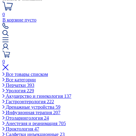
0
В корзине пусто
0
Все товары списком
Все категории
Перчатки
393
Урология
229
Акушерство и гинекология
137
Гастроэнтерология
222
Дренажные устройства
59
Инфузионная терапия
207
Отоларингология
24
Анестезия и реанимация
705
Проктология
47
Салфетки инъекционные
23