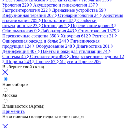
Урология
229
Акушерство и гинекология
137
Гастроэнтерология
222
Дренажные устройства
59
Инфузионная терапия
207
Отоларингология
24
Анестезия
и реанимация
705
Проктология
47
Салфетки
инъекционные
23
Ортопедия
5
Переливание крови
3
Офтальмология
0
Лаборатория
443
Стоматология
1379
Перевязочные средства
350
Хирургия
612
Рентген
31
Одноразовая одежда и белье
244
Гигиеническая
продукция
124
Оборудование
248
Диагностика
201
Дезинфекция
407
Пакеты и баки для утилизации
74
Системы
45
Стерилизация
493
Лекарственные средства
12
Шприцы
243
Прочее
67
Услуги и Прочее
206
Выберите свой склад
Новосибирск
Москва
Владивосток (Артем)
Применить
На основном складе недостаточно товара