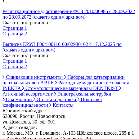
•
Регистрационное удостоверение ФСЗ 2010/06986 с 28.09.2022
по 28.09.2072 (скачать одним архивом)
Скачать постранично
Страница 1
Страница 2
Выписка ЕРУЛ-Г004-00110-00/02930162 с 17.12.2025 по
(скачать одним архивом)
Скачать постранично
Страница 1
Страница 2
Сшивающие инструменты
Наборы для катетеризации
центральных вен ABLE
Расходные медицинские изделия
INEKTA
Стоматологические материалы DENTKIST
Аптечный ассортимент
Эндотрахеальные трубки
О компании
Оплата и доставка
Политика
конфиденциальности
Контакты
Юридический адрес
630090, Россия, Новосибирск,
ул. Демакова, 30, оф. 901
Адреса складов:
г. Москва, МО, г. Балашиха, А-103 Щёлковское шоссе, 255 к 1
г. Артём (Владивосток) ул. Солнечная, 46