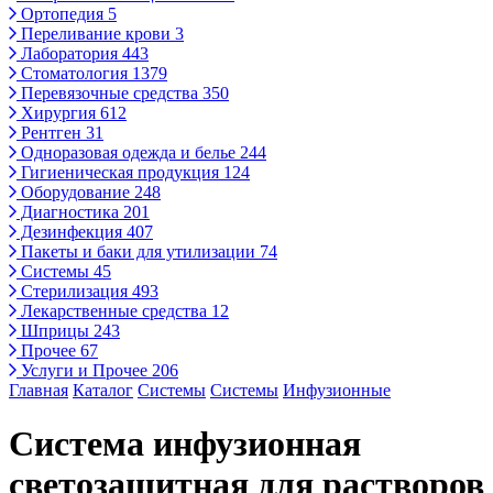
Ортопедия
5
Переливание крови
3
Лаборатория
443
Стоматология
1379
Перевязочные средства
350
Хирургия
612
Рентген
31
Одноразовая одежда и белье
244
Гигиеническая продукция
124
Оборудование
248
Диагностика
201
Дезинфекция
407
Пакеты и баки для утилизации
74
Системы
45
Стерилизация
493
Лекарственные средства
12
Шприцы
243
Прочее
67
Услуги и Прочее
206
Главная
Каталог
Системы
Системы
Инфузионные
Система инфузионная
светозащитная для растворов