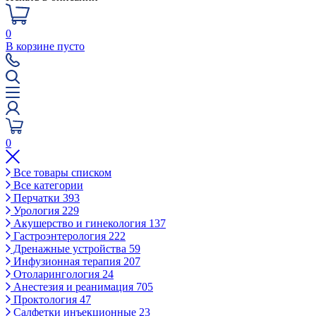
0
В корзине пусто
0
Все товары списком
Все категории
Перчатки
393
Урология
229
Акушерство и гинекология
137
Гастроэнтерология
222
Дренажные устройства
59
Инфузионная терапия
207
Отоларингология
24
Анестезия и реанимация
705
Проктология
47
Салфетки инъекционные
23