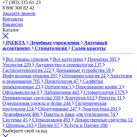
+7 (383) 335-61-23
8 800 300 82 42
Заказать звонок
Контакты
Вакансии
Каталог
INEKTA
Лечебные учреждения
Аптечный
ассортимент
Стоматология
Салон красоты
Все товары списком
Все категории
Перчатки
393
Урология
229
Акушерство и гинекология
137
Гастроэнтерология
222
Дренажные устройства
59
Инфузионная терапия
207
Отоларингология
24
Анестезия
и реанимация
705
Проктология
47
Салфетки
инъекционные
23
Ортопедия
5
Переливание крови
3
Офтальмология
0
Лаборатория
443
Стоматология
1379
Перевязочные средства
350
Хирургия
612
Рентген
31
Одноразовая одежда и белье
244
Гигиеническая
продукция
124
Оборудование
247
Диагностика
201
Дезинфекция
406
Пакеты и баки для утилизации
74
Системы
45
Стерилизация
493
Лекарственные средства
12
Шприцы
243
Прочее
67
Услуги и Прочее
206
Выберите свой склад