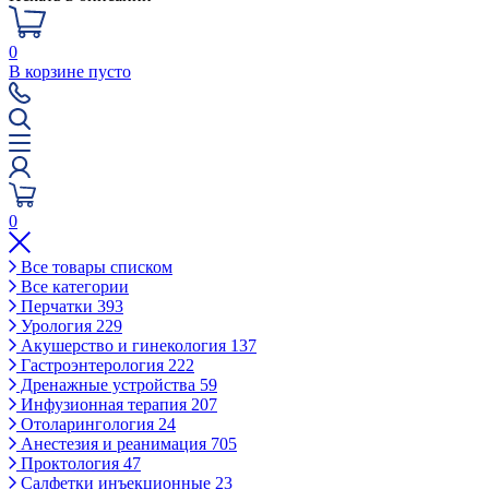
0
В корзине пусто
0
Все товары списком
Все категории
Перчатки
393
Урология
229
Акушерство и гинекология
137
Гастроэнтерология
222
Дренажные устройства
59
Инфузионная терапия
207
Отоларингология
24
Анестезия и реанимация
705
Проктология
47
Салфетки инъекционные
23