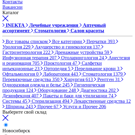
Контакты
Вакансии
Каталог
INEKTA
Лечебные учреждения
Аптечный
ассортимент
Стоматология
Салон красоты
Все товары списком
Все категории
Перчатки
393
Урология
229
Акушерство и гинекология
137
Гастроэнтерология
222
Дренажные устройства
59
Инфузионная терапия
207
Отоларингология
24
Анестезия
и реанимация
705
Проктология
47
Салфетки
инъекционные
23
Ортопедия
5
Переливание крови
3
Офтальмология
0
Лаборатория
443
Стоматология
1379
Перевязочные средства
350
Хирургия
613
Рентген
31
Одноразовая одежда и белье
245
Гигиеническая
продукция
124
Оборудование
248
Диагностика
202
Дезинфекция
407
Пакеты и баки для утилизации
74
Системы
45
Стерилизация
494
Лекарственные средства
12
Шприцы
243
Прочее
67
Услуги и Прочее
206
Выберите свой склад
Новосибирск