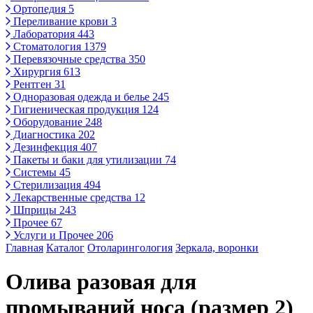
Ортопедия
5
Переливание крови
3
Лаборатория
443
Стоматология
1379
Перевязочные средства
350
Хирургия
613
Рентген
31
Одноразовая одежда и белье
245
Гигиеническая продукция
124
Оборудование
248
Диагностика
202
Дезинфекция
407
Пакеты и баки для утилизации
74
Системы
45
Стерилизация
494
Лекарственные средства
12
Шприцы
243
Прочее
67
Услуги и Прочее
206
Главная
Каталог
Отоларингология
Зеркала, воронки
Олива разовая для
промываний носа (размер 2)