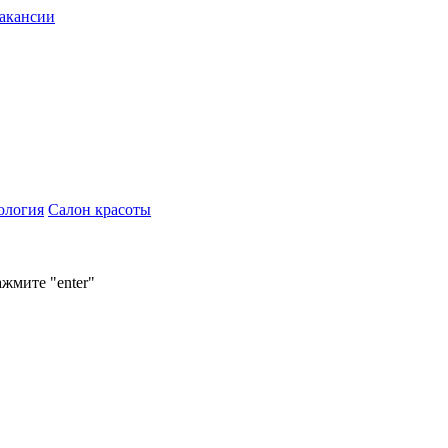
акансии
ология
Салон красоты
ажмите "enter"