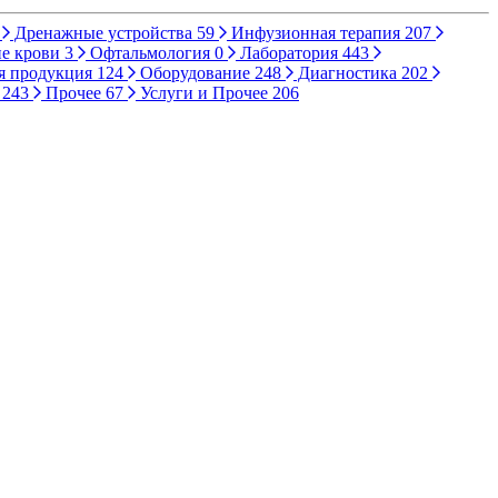
Дренажные устройства
59
Инфузионная терапия
207
е крови
3
Офтальмология
0
Лаборатория
443
я продукция
124
Оборудование
248
Диагностика
202
ы
243
Прочее
67
Услуги и Прочее
206