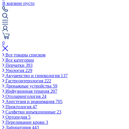
В корзине пусто
0
Все товары списком
Все категории
Перчатки
393
Урология
229
Акушерство и гинекология
137
Гастроэнтерология
222
Дренажные устройства
59
Инфузионная терапия
207
Отоларингология
24
Анестезия и реанимация
705
Проктология
47
Салфетки инъекционные
23
Ортопедия
5
Переливание крови
3
Лаборатория
443