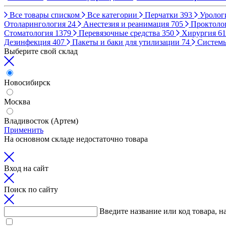
Все товары списком
Все категории
Перчатки
393
Уролог
Отоларингология
24
Анестезия и реанимация
705
Проктоло
Стоматология
1379
Перевязочные средства
350
Хирургия
61
Дезинфекция
407
Пакеты и баки для утилизации
74
Систем
Выберите свой склад
Новосибирск
Москва
Владивосток (Артем)
Применить
На основном складе недостаточно товара
Вход на сайт
Поиск по сайту
Введите название или код товара, н