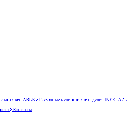
ральных вен ABLE
Расходные медицинские изделия INEKTA
С
ности
Контакты