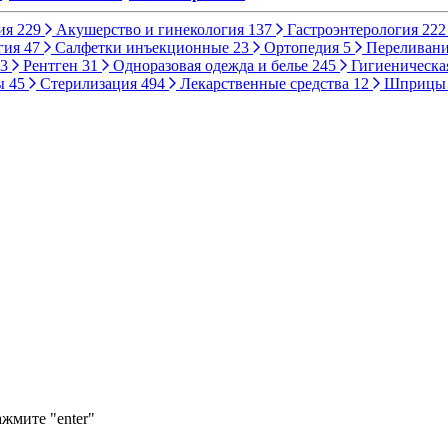
ия
229
Акушерство и гинекология
137
Гастроэнтерология
222
гия
47
Салфетки инъекционные
23
Ортопедия
5
Переливани
3
Рентген
31
Одноразовая одежда и белье
245
Гигиеническа
ы
45
Стерилизация
494
Лекарственные средства
12
Шприц
ажмите "enter"